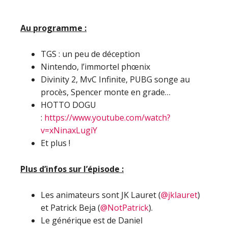
Au programme :
TGS : un peu de déception
Nintendo, l’immortel phœnix
Divinity 2, MvC Infinite, PUBG songe au
procès, Spencer monte en grade…
HOTTO DOGU
:
https://www.youtube.com/watch?
v=xNinaxLugiY
Et plus !
Plus d’infos sur l’épisode :
Les animateurs sont JK Lauret (
@jklauret
)
et Patrick Beja (
@NotPatrick
).
Le générique est de Daniel