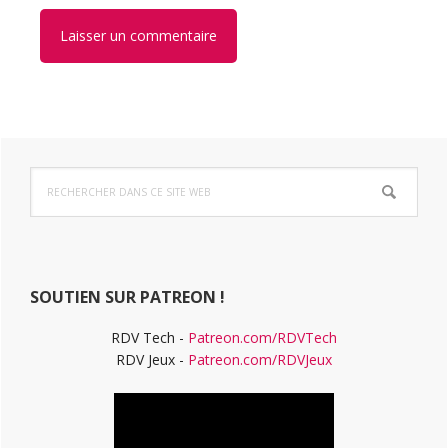
Barre
Rechercher
latérale
dans
ce
principale
site
Web
SOUTIEN SUR PATREON !
RDV Tech -
Patreon.com/RDVTech
RDV Jeux -
Patreon.com/RDVJeux