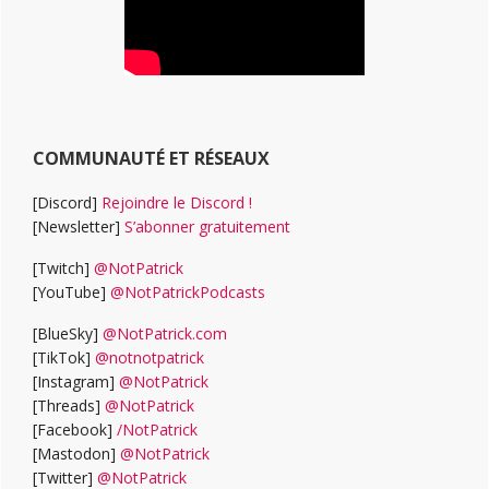
COMMUNAUTÉ ET RÉSEAUX
[Discord]
Rejoindre le Discord !
[Newsletter]
S’abonner gratuitement
[Twitch]
@NotPatrick
[YouTube]
@NotPatrickPodcasts
[BlueSky]
@NotPatrick.com
[TikTok]
@notnotpatrick
[Instagram]
@NotPatrick
[Threads]
@NotPatrick
[Facebook]
/NotPatrick
[Mastodon]
@NotPatrick
[Twitter]
@NotPatrick