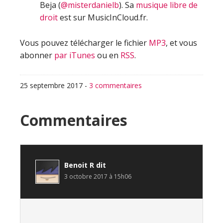
Beja (
@misterdanielb
). Sa
musique libre de
droit
est sur MusicInCloud.fr.
Vous pouvez télécharger le fichier
MP3
, et vous
abonner
par iTunes
ou en
RSS
.
25 septembre 2017
-
3 commentaires
Interactions
Commentaires
du
lecteur
Benoit R
dit
3 octobre 2017 à 15h06