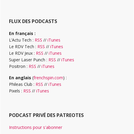
FLUX DES PODCASTS
En français :
L’Actu Tech :
RSS
//
iTunes
Le RDV Tech :
RSS
//
iTunes
Le RDV Jeux :
RSS
//
iTunes
Super Laser Punch :
RSS
//
iTunes
Positron :
RSS
//
iTunes
En anglais
(
frenchspin.com
) :
Phileas Club :
RSS
//
iTunes
Pixels :
RSS
//
iTunes
PODCAST PRIVÉ DES PATREOTES
Instructions pour s'abonner