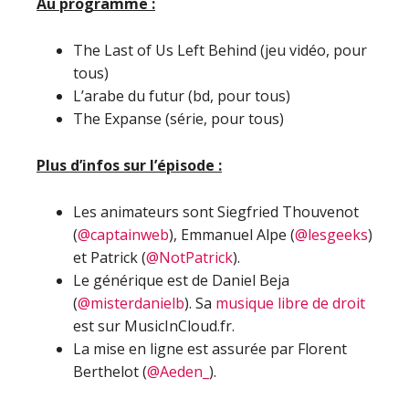
Au programme :
The Last of Us Left Behind (jeu vidéo, pour
tous)
L’arabe du futur (bd, pour tous)
The Expanse (série, pour tous)
Plus d’infos sur l’épisode :
Les animateurs sont Siegfried Thouvenot
(
@captainweb
), Emmanuel Alpe (
@lesgeeks
)
et Patrick (
@NotPatrick
).
Le générique est de Daniel Beja
(
@misterdanielb
). Sa
musique libre de droit
est sur MusicInCloud.fr.
La mise en ligne est assurée par Florent
Berthelot (
@Aeden_
).