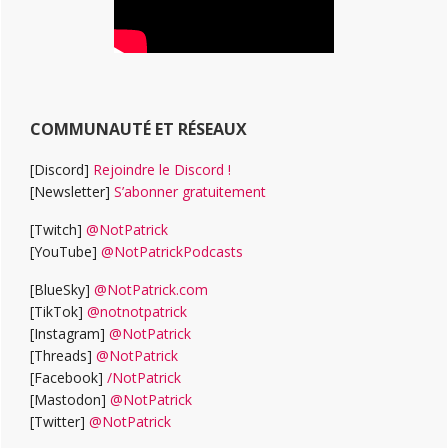
COMMUNAUTÉ ET RÉSEAUX
[Discord]
Rejoindre le Discord !
[Newsletter]
S’abonner gratuitement
[Twitch]
@NotPatrick
[YouTube]
@NotPatrickPodcasts
[BlueSky]
@NotPatrick.com
[TikTok]
@notnotpatrick
[Instagram]
@NotPatrick
[Threads]
@NotPatrick
[Facebook]
/NotPatrick
[Mastodon]
@NotPatrick
[Twitter]
@NotPatrick