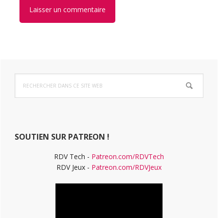
Barre
Rechercher
latérale
dans
ce
principale
site
Web
SOUTIEN SUR PATREON !
RDV Tech -
Patreon.com/RDVTech
RDV Jeux -
Patreon.com/RDVJeux