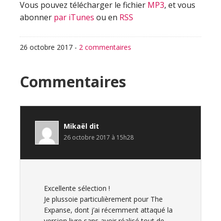
Vous pouvez télécharger le fichier
MP3
, et vous
abonner
par iTunes
ou en
RSS
26 octobre 2017
-
2 commentaires
Interactions
Commentaires
du
lecteur
Mikaël
dit
26 octobre 2017 à 15h28
Excellente sélection !
Je plussoie particulièrement pour The
Expanse, dont j’ai récemment attaqué la
version livre sans avoir réalisé tout de