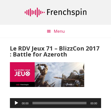
Passer
Passer
au
à
contenu
la
principal
barre
latérale
Menu
principale
Le RDV Jeux 71 – BlizzCon 2017
: Battle for Azeroth
Lecteur
00:00
00:00
audio