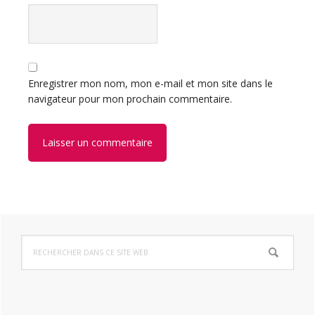
Enregistrer mon nom, mon e-mail et mon site dans le
navigateur pour mon prochain commentaire.
Barre
Rechercher
latérale
dans
ce
principale
site
Web