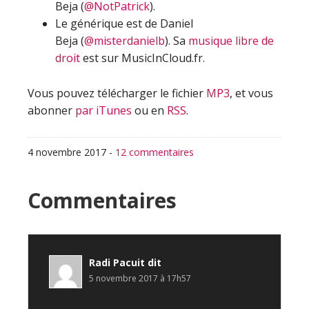
Beja (
@NotPatrick
).
Le générique est de Daniel
Beja (
@misterdanielb
). Sa
musique libre de
droit
est sur MusicInCloud.fr.
Vous pouvez télécharger le fichier
MP3
, et vous
abonner
par iTunes
ou en
RSS
.
4 novembre 2017
-
12 commentaires
Interactions
Commentaires
du
lecteur
Radi Pacuit
dit
5 novembre 2017 à 17h57