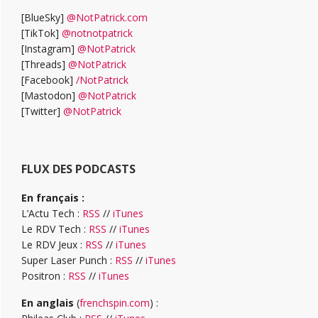
[BlueSky]
@NotPatrick.com
[TikTok]
@notnotpatrick
[Instagram]
@NotPatrick
[Threads]
@NotPatrick
[Facebook]
/NotPatrick
[Mastodon]
@NotPatrick
[Twitter]
@NotPatrick
FLUX DES PODCASTS
En français :
L’Actu Tech :
RSS
//
iTunes
Le RDV Tech :
RSS
//
iTunes
Le RDV Jeux :
RSS
//
iTunes
Super Laser Punch :
RSS
//
iTunes
Positron :
RSS
//
iTunes
En anglais
(
frenchspin.com
) :