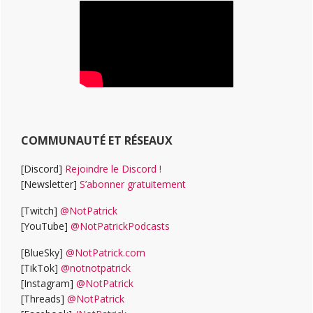
COMMUNAUTÉ ET RÉSEAUX
[Discord]
Rejoindre le Discord !
[Newsletter]
S’abonner gratuitement
[Twitch]
@NotPatrick
[YouTube]
@NotPatrickPodcasts
[BlueSky]
@NotPatrick.com
[TikTok]
@notnotpatrick
[Instagram]
@NotPatrick
[Threads]
@NotPatrick