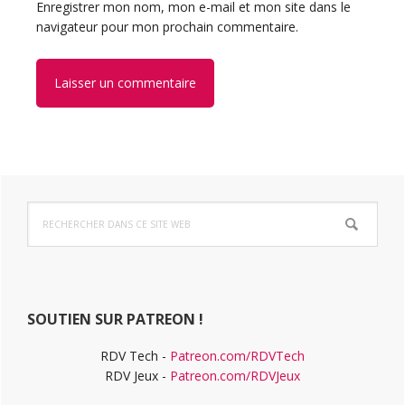
Enregistrer mon nom, mon e-mail et mon site dans le
navigateur pour mon prochain commentaire.
Barre
Rechercher
latérale
dans
ce
principale
site
Web
SOUTIEN SUR PATREON !
RDV Tech -
Patreon.com/RDVTech
RDV Jeux -
Patreon.com/RDVJeux