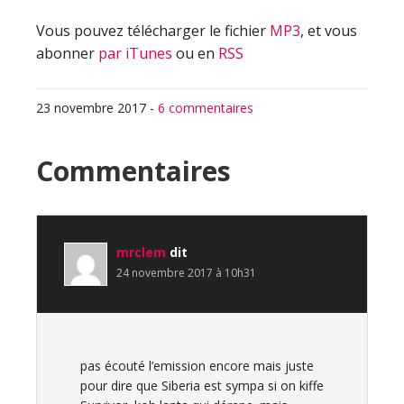
Vous pouvez télécharger le fichier
MP3
, et vous
abonner
par iTunes
ou en
RSS
23 novembre 2017
-
6 commentaires
Interactions
Commentaires
du
lecteur
mrclem
dit
24 novembre 2017 à 10h31
pas écouté l’emission encore mais juste
pour dire que Siberia est sympa si on kiffe