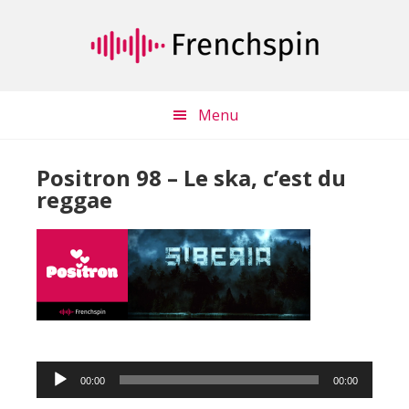
Passer
Passer
au
à
contenu
la
principal
barre
latérale
Menu
principale
Positron 98 – Le ska, c’est du
reggae
Lecteur
00:00
00:00
audio