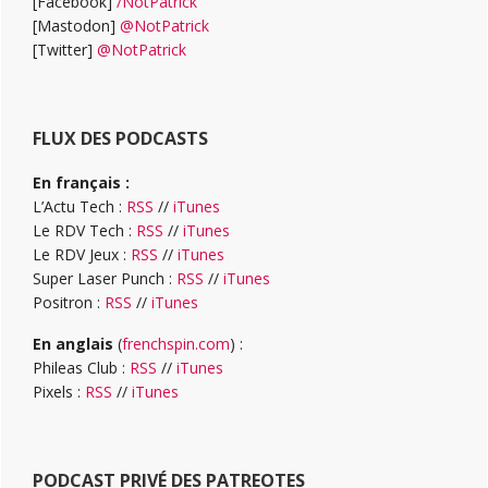
[Facebook]
/NotPatrick
[Mastodon]
@NotPatrick
[Twitter]
@NotPatrick
FLUX DES PODCASTS
En français :
L’Actu Tech :
RSS
//
iTunes
Le RDV Tech :
RSS
//
iTunes
Le RDV Jeux :
RSS
//
iTunes
Super Laser Punch :
RSS
//
iTunes
Positron :
RSS
//
iTunes
En anglais
(
frenchspin.com
) :
Phileas Club :
RSS
//
iTunes
Pixels :
RSS
//
iTunes
PODCAST PRIVÉ DES PATREOTES