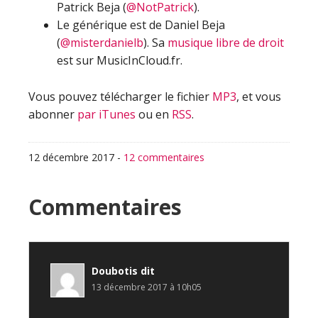
Patrick Beja (
@NotPatrick
).
Le générique est de Daniel Beja
(
@misterdanielb
). Sa
musique libre de droit
est sur MusicInCloud.fr.
Vous pouvez télécharger le fichier
MP3
, et vous
abonner
par iTunes
ou en
RSS
.
12 décembre 2017
-
12 commentaires
Interactions
Commentaires
du
lecteur
Doubotis
dit
13 décembre 2017 à 10h05