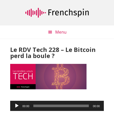
Passer
Passer
au
à
contenu
la
principal
barre
latérale
Menu
principale
Le RDV Tech 228 – Le Bitcoin
perd la boule ?
Lecteur
00:00
00:00
audio