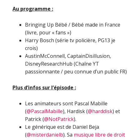
Au programme :
Bringing Up Bébé / Bébé made in France
(livre, pour « fans »)
Harry Bosch (série tv policière, PG13 je
crois)
AustinMcConnell, CaptainDisillusion,
DisneyResearchHub (Chaîne YT
passsionnante / peu connue d’un public FR)
Plus d’infos sur l’épisode :
Les animateurs sont Pascal Mabille
(
@PascalMabille
), Hardisk (
@harddisk
) et
Patrick (
@NotPatrick
).
Le générique est de Daniel Beja
(
@misterdanielb
). Sa
musique libre de droit