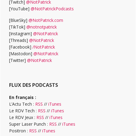
[Twitch]
@NotPatrick
[YouTube]
@NotPatrickPodcasts
[BlueSky]
@NotPatrick.com
[TikTok]
@notnotpatrick
[Instagram]
@NotPatrick
[Threads]
@NotPatrick
[Facebook]
/NotPatrick
[Mastodon]
@NotPatrick
[Twitter]
@NotPatrick
FLUX DES PODCASTS
En français :
L’Actu Tech :
RSS
//
iTunes
Le RDV Tech :
RSS
//
iTunes
Le RDV Jeux :
RSS
//
iTunes
Super Laser Punch :
RSS
//
iTunes
Positron :
RSS
//
iTunes