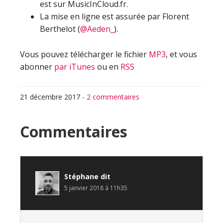
est sur MusicInCloud.fr.
La mise en ligne est assurée par Florent
Berthelot (
@Aeden_
).
Vous pouvez télécharger le fichier
MP3
, et vous
abonner
par iTunes
ou en
RSS
21 décembre 2017
-
2 commentaires
Interactions
Commentaires
du
lecteur
Stéphane
dit
5 janvier 2018 à 11h35