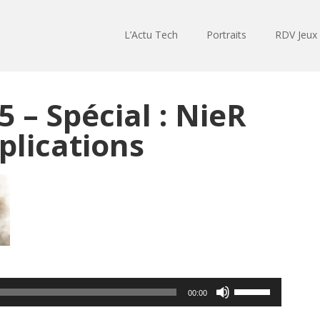
L’Actu Tech
Portraits
RDV Jeux
 – Spécial : NieR
plications
Utilisez
00:00
les