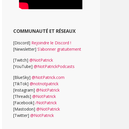
COMMUNAUTÉ ET RÉSEAUX
[Discord]
Rejoindre le Discord !
[Newsletter]
S’abonner gratuitement
[Twitch]
@NotPatrick
[YouTube]
@NotPatrickPodcasts
[BlueSky]
@NotPatrick.com
[TikTok]
@notnotpatrick
[Instagram]
@NotPatrick
[Threads]
@NotPatrick
[Facebook]
/NotPatrick
[Mastodon]
@NotPatrick
[Twitter]
@NotPatrick