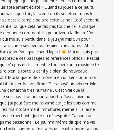
m up (que je suis pas adepte ) et les combats au
 suis totalement éclaté !! Quand tu joues a ce jeu tu
humains que toi , la scène ou ils se jettent dans le
ais c’est le temple solaire cette usine ! Coté scénario
essentiel ou que cela ne l’as pas touché car a chaque
e demande comment il a pu arriver a la fin en 20h
 qui me suis perdu dans le jeu (j’ai mis 50h pour
ment attaché a ses persos c’étaient mes potes . Ah le
! Ah Jean Paul quel chaud lapin !!
Moi qui suis pas
ai apprécie ces passages et références philos !! Pascal
ique n’a pas du tellement le toucher car la musique te
faire bien la route B car il y a plein de nouveaux
bot !! Moi la quête de Simone a eu un sens pour moi
lui fait perdre son âme ! Elle a payé un prix terrible
u une démarche très humaine . C’est vrai que la
Je suis pas choqué par rapport a Pascal bien au
que j’ai peut être moins aimé car je les vois comme
aires mais totalement immatures même si j’ai aimé
a pas de méchants juste du désespoir !! Ça parle aussi
ui me passionne ! Le jeu m’a même dit que ma vie
bon techniquement c’est a 9s qui le dit mais je l’ai pris