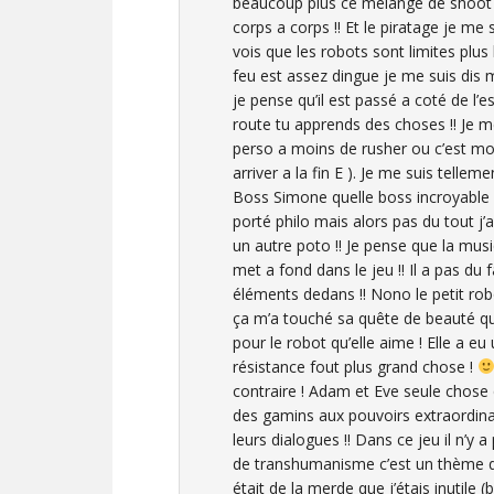
beaucoup plus ce mélange de shoot e
corps a corps !! Et le piratage je me
vois que les robots sont limites plus 
feu est assez dingue je me suis dis m
je pense qu’il est passé a coté de l’
route tu apprends des choses !! Je m
perso a moins de rusher ou c’est moi
arriver a la fin E ). Je me suis telle
Boss Simone quelle boss incroyable !
porté philo mais alors pas du tout j’
un autre poto !! Je pense que la mus
met a fond dans le jeu !! Il a pas du 
éléments dedans !! Nono le petit ro
ça m’a touché sa quête de beauté qui 
pour le robot qu’elle aime ! Elle a e
résistance fout plus grand chose !
contraire ! Adam et Eve seule chose 
des gamins aux pouvoirs extraordin
leurs dialogues !! Dans ce jeu il n’y 
de transhumanisme c’est un thème q
était de la merde que j’étais inutile (