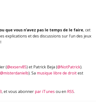
flèches
haut/bas
pour
augmenter
ou
ou que vous n’avez pas le temps de le faire
, cet
diminuer
s explications et des discussions sur l’un des jeux
le
!
volume.
er (
@exserv85
) et Patrick Beja (
@NotPatrick
).
@misterdanielb
). Sa
musique libre de droit
est
3
, et vous abonner
par iTunes
ou en
RSS
.