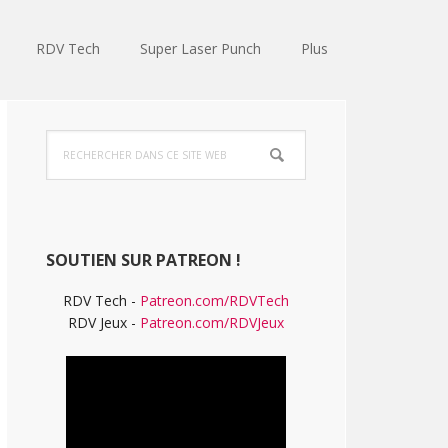
RDV Tech
Super Laser Punch
Plus
Barre
Rechercher
latérale
dans
ce
principale
site
Web
SOUTIEN SUR PATREON !
RDV Tech -
Patreon.com/RDVTech
RDV Jeux -
Patreon.com/RDVJeux