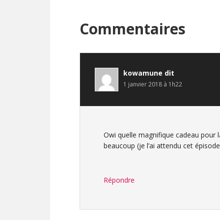
Interactions
Commentaires
du
lecteur
kowamune
dit
1 janvier 2018 à 1h22
Owi quelle magnifique cadeau pour l
beaucoup (je l’ai attendu cet épisode
Répondre