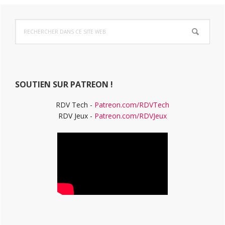
Barre
Rechercher
latérale
dans
ce
principale
site
Web
SOUTIEN SUR PATREON !
RDV Tech -
Patreon.com/RDVTech
RDV Jeux -
Patreon.com/RDVJeux