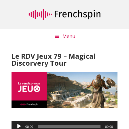
Passer
Passer
au
à
contenu
la
principal
barre
latérale
Menu
principale
Le RDV Jeux 79 – Magical
Discorvery Tour
Lecteur
00:00
00:00