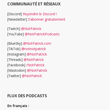
COMMUNAUTÉ ET RÉSEAUX
[Discord]
Rejoindre le Discord !
[Newsletter]
S’abonner gratuitement
[Twitch]
@NotPatrick
[YouTube]
@NotPatrickPodcasts
[BlueSky]
@NotPatrick.com
[TikTok]
@notnotpatrick
[Instagram]
@NotPatrick
[Threads]
@NotPatrick
[Facebook]
/NotPatrick
[Mastodon]
@NotPatrick
[Twitter]
@NotPatrick
FLUX DES PODCASTS
En français :