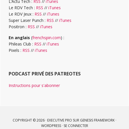
L’Actu Tech :
RSS
//
iTunes
Le RDV Tech :
RSS
//
iTunes
Le RDV Jeux :
RSS
//
iTunes
Super Laser Punch :
RSS
//
iTunes
Positron :
RSS
//
iTunes
En anglais
(
frenchspin.com
) :
Phileas Club :
RSS
//
iTunes
Pixels :
RSS
//
iTunes
PODCAST PRIVÉ DES PATREOTES
Instructions pour s'abonner
COPYRIGHT © 2026 ·
EXECUTIVE PRO
SUR
GENESIS FRAMEWORK
·
WORDPRESS
·
SE CONNECTER