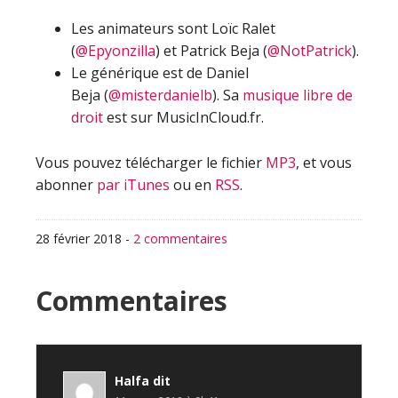
Les animateurs sont Loïc Ralet
(
@Epyonzilla
) et Patrick Beja (
@NotPatrick
).
Le générique est de Daniel
Beja (
@misterdanielb
). Sa
musique libre de
droit
est sur MusicInCloud.fr.
Vous pouvez télécharger le fichier
MP3
, et vous
abonner
par iTunes
ou en
RSS
.
28 février 2018
-
2 commentaires
Interactions
Commentaires
du
lecteur
Halfa
dit