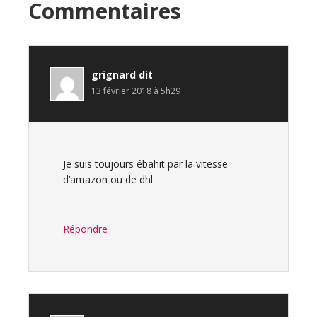
Interactions
Commentaires
du
lecteur
grignard
dit
13 février 2018 à 5h29
Je suis toujours ébahit par la vitesse
d’amazon ou de dhl
Répondre