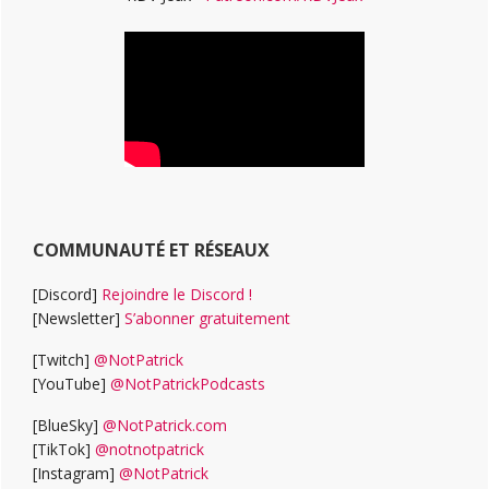
COMMUNAUTÉ ET RÉSEAUX
[Discord]
Rejoindre le Discord !
[Newsletter]
S’abonner gratuitement
[Twitch]
@NotPatrick
[YouTube]
@NotPatrickPodcasts
[BlueSky]
@NotPatrick.com
[TikTok]
@notnotpatrick
[Instagram]
@NotPatrick