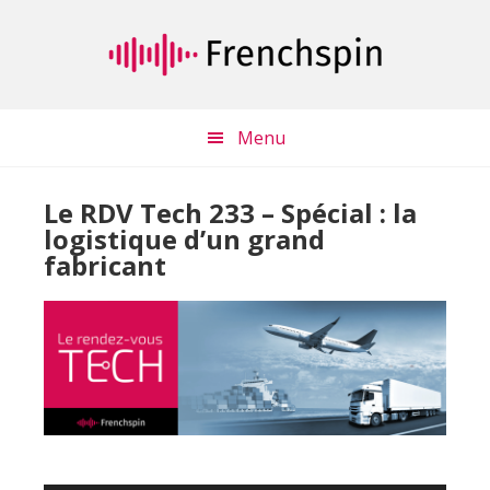
Passer
Passer
au
à
contenu
la
principal
barre
latérale
Menu
principale
Le RDV Tech 233 – Spécial : la
logistique d’un grand
fabricant