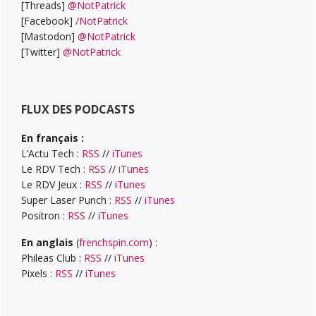
[Threads]
@NotPatrick
[Facebook]
/NotPatrick
[Mastodon]
@NotPatrick
[Twitter]
@NotPatrick
FLUX DES PODCASTS
En français :
L’Actu Tech :
RSS
//
iTunes
Le RDV Tech :
RSS
//
iTunes
Le RDV Jeux :
RSS
//
iTunes
Super Laser Punch :
RSS
//
iTunes
Positron :
RSS
//
iTunes
En anglais
(
frenchspin.com
) :
Phileas Club :
RSS
//
iTunes
Pixels :
RSS
//
iTunes