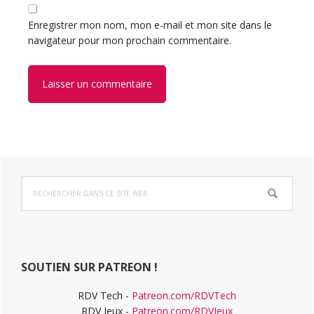
Enregistrer mon nom, mon e-mail et mon site dans le
navigateur pour mon prochain commentaire.
Barre
Rechercher
latérale
dans
ce
principale
site
Web
SOUTIEN SUR PATREON !
RDV Tech -
Patreon.com/RDVTech
RDV Jeux -
Patreon.com/RDVJeux