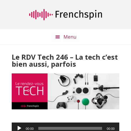
Passer
Passer
au
à
contenu
la
principal
barre
latérale
Menu
principale
Le RDV Tech 246 – La tech c’est
bien aussi, parfois
Lecteur
00:00
00:00