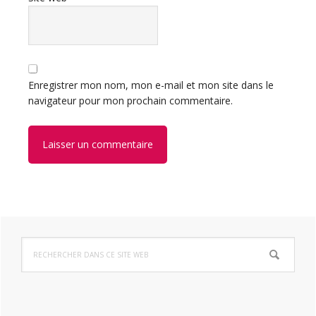
Enregistrer mon nom, mon e-mail et mon site dans le
navigateur pour mon prochain commentaire.
Barre
Rechercher
latérale
dans
ce
principale
site
Web