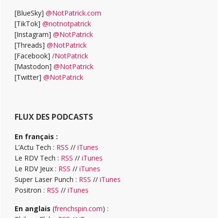
[BlueSky]
@NotPatrick.com
[TikTok]
@notnotpatrick
[Instagram]
@NotPatrick
[Threads]
@NotPatrick
[Facebook]
/NotPatrick
[Mastodon]
@NotPatrick
[Twitter]
@NotPatrick
FLUX DES PODCASTS
En français :
L’Actu Tech :
RSS
//
iTunes
Le RDV Tech :
RSS
//
iTunes
Le RDV Jeux :
RSS
//
iTunes
Super Laser Punch :
RSS
//
iTunes
Positron :
RSS
//
iTunes
En anglais
(
frenchspin.com
) :