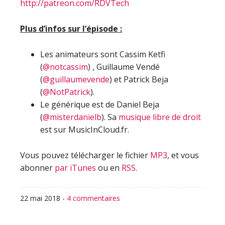
http://patreon.com/RDVTech
Plus d’infos sur l’épisode :
Les animateurs sont Cassim Ketfi
(
@notcassim
) , Guillaume Vendé
(
@guillaumevende
) et Patrick Beja
(
@NotPatrick
).
Le générique est de Daniel Beja
(
@misterdanielb
). Sa
musique libre de droit
est sur MusicInCloud.fr.
Vous pouvez télécharger le fichier
MP3
, et vous
abonner
par iTunes
ou en
RSS
.
22 mai 2018
-
4 commentaires