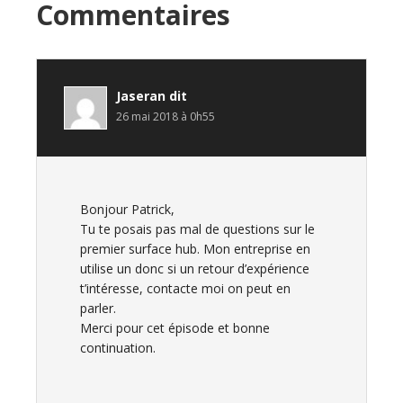
Interactions
Commentaires
du
lecteur
Jaseran
dit
26 mai 2018 à 0h55
Bonjour Patrick,
Tu te posais pas mal de questions sur le
premier surface hub. Mon entreprise en
utilise un donc si un retour d’expérience
t’intéresse, contacte moi on peut en
parler.
Merci pour cet épisode et bonne
continuation.