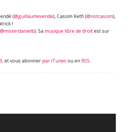
endé (
@guillaumevende
), Cassim Ketfi (
@notcassim
),
trick !
@misterdanielb
). Sa
musique libre de droit
est sur
3
, et vous abonner
par iTunes
ou en
RSS
.