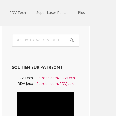
RDV Tech
Super Laser Punch
Plus
Barre
Rechercher
latérale
dans
ce
principale
site
Web
SOUTIEN SUR PATREON !
RDV Tech -
Patreon.com/RDVTech
RDV Jeux -
Patreon.com/RDVJeux