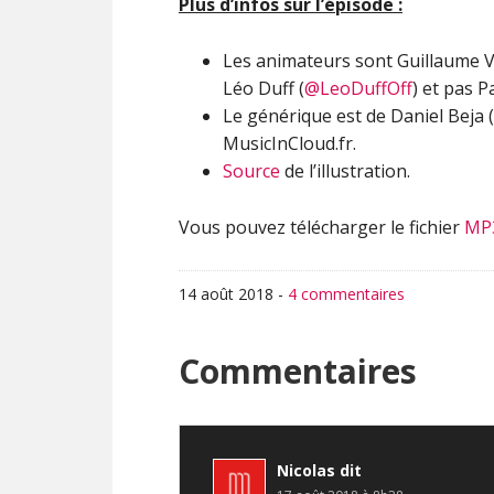
Plus d’infos sur l’épisode :
Les animateurs sont Guillaume V
Léo Duff (
@LeoDuffOff
) et pas Pa
Le générique est de Daniel Beja (
MusicInCloud.fr.
Source
de l’illustration.
Vous pouvez télécharger le fichier
MP
14 août 2018
-
4 commentaires
Interactions
Commentaires
du
lecteur
Nicolas
dit