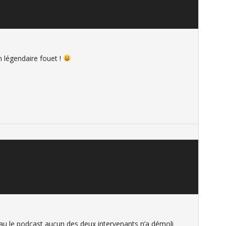
on légendaire fouet !
au le podcast aucun des deux intervenants n’a démoli