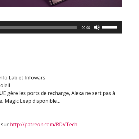
Utilisez
00:00
les
flèches
haut/bas
pour
augmenter
ou
nfo Lab et Infowars
diminuer
oleil
le
UE gère les ports de recharge, Alexa ne sert pas à
volume.
, Magic Leap disponible…
s sur
http://patreon.com/RDVTech