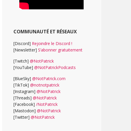
COMMUNAUTÉ ET RÉSEAUX
[Discord]
Rejoindre le Discord !
[Newsletter]
S’abonner gratuitement
[Twitch]
@NotPatrick
[YouTube]
@NotPatrickPodcasts
[BlueSky]
@NotPatrick.com
[TikTok]
@notnotpatrick
[Instagram]
@NotPatrick
[Threads]
@NotPatrick
[Facebook]
/NotPatrick
[Mastodon]
@NotPatrick
[Twitter]
@NotPatrick