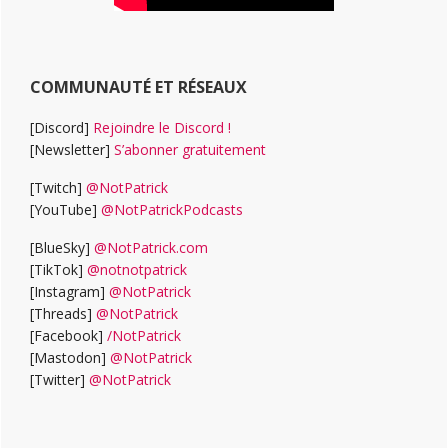
COMMUNAUTÉ ET RÉSEAUX
[Discord]
Rejoindre le Discord !
[Newsletter]
S’abonner gratuitement
[Twitch]
@NotPatrick
[YouTube]
@NotPatrickPodcasts
[BlueSky]
@NotPatrick.com
[TikTok]
@notnotpatrick
[Instagram]
@NotPatrick
[Threads]
@NotPatrick
[Facebook]
/NotPatrick
[Mastodon]
@NotPatrick
[Twitter]
@NotPatrick