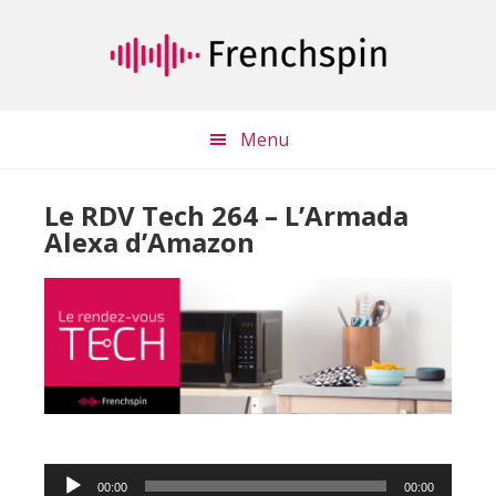
Passer
Passer
au
à
contenu
la
principal
barre
latérale
Menu
principale
Le RDV Tech 264 – L’Armada
Alexa d’Amazon
Lecteur
00:00
00:00