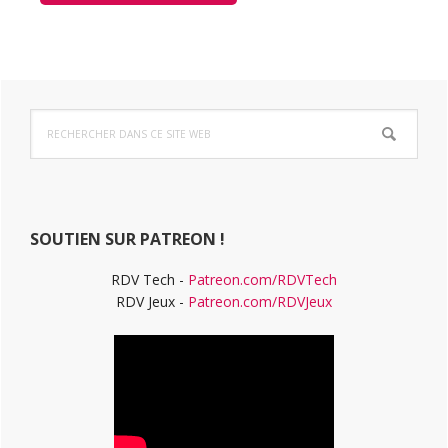
Barre
Rechercher
latérale
dans
ce
principale
site
Web
SOUTIEN SUR PATREON !
RDV Tech -
Patreon.com/RDVTech
RDV Jeux -
Patreon.com/RDVJeux