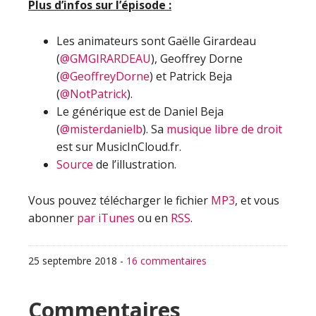
Plus d’infos sur l’épisode :
Les animateurs sont Gaëlle Girardeau
(
@GMGIRARDEAU
), Geoffrey Dorne
(
@GeoffreyDorne
) et Patrick Beja
(
@NotPatrick
).
Le générique est de Daniel Beja
(
@misterdanielb
). Sa
musique libre de droit
est sur MusicInCloud.fr.
Source
de l’illustration.
Vous pouvez télécharger le fichier
MP3
, et vous
abonner
par iTunes
ou en
RSS
.
25 septembre 2018
-
16 commentaires
Interactions
Commentaires