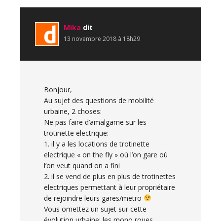
du
lecteur
Mika
dit
13 novembre 2018 à 18h29
Bonjour,
Au sujet des questions de mobilité
urbaine, 2 choses:
Ne pas faire d’amalgame sur les
trotinette electrique:
1. il y a les locations de trotinette
electrique « on the fly » où l’on gare où
l’on veut quand on a fini
2. il se vend de plus en plus de trotinettes
electriques permettant à leur propriétaire
de rejoindre leurs gares/metro
Vous omettez un sujet sur cette
évolution urbaine: les mono roues