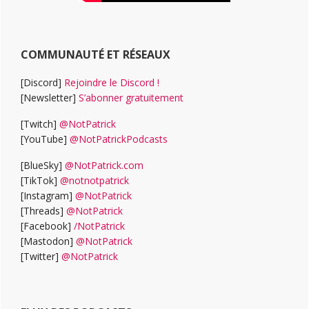
COMMUNAUTÉ ET RÉSEAUX
[Discord]
Rejoindre le Discord !
[Newsletter]
S’abonner gratuitement
[Twitch]
@NotPatrick
[YouTube]
@NotPatrickPodcasts
[BlueSky]
@NotPatrick.com
[TikTok]
@notnotpatrick
[Instagram]
@NotPatrick
[Threads]
@NotPatrick
[Facebook]
/NotPatrick
[Mastodon]
@NotPatrick
[Twitter]
@NotPatrick