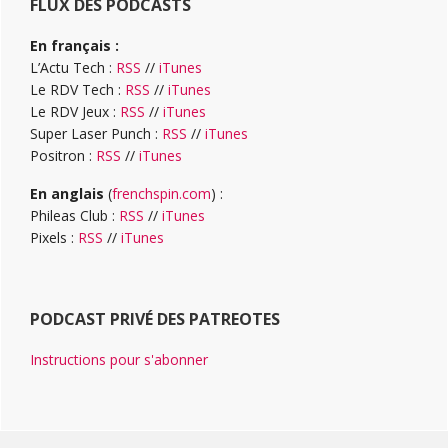
FLUX DES PODCASTS
En français :
L’Actu Tech :
RSS
//
iTunes
Le RDV Tech :
RSS
//
iTunes
Le RDV Jeux :
RSS
//
iTunes
Super Laser Punch :
RSS
//
iTunes
Positron :
RSS
//
iTunes
En anglais
(
frenchspin.com
) :
Phileas Club :
RSS
//
iTunes
Pixels :
RSS
//
iTunes
PODCAST PRIVÉ DES PATREOTES
Instructions pour s'abonner