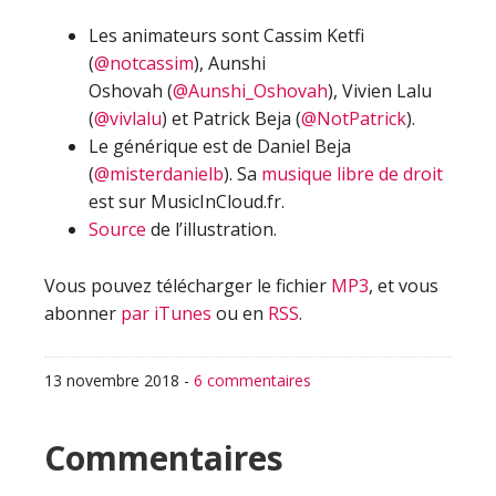
Les animateurs sont Cassim Ketfi
(
@notcassim
), Aunshi
Oshovah (
@Aunshi_Oshovah
), Vivien Lalu
(
@vivlalu
) et Patrick Beja (
@NotPatrick
).
Le générique est de Daniel Beja
(
@misterdanielb
). Sa
musique libre de droit
est sur MusicInCloud.fr.
Source
de l’illustration.
Vous pouvez télécharger le fichier
MP3
, et vous
abonner
par iTunes
ou en
RSS
.
13 novembre 2018
-
6 commentaires
Interactions
Commentaires