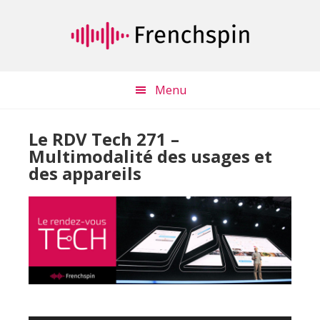
Passer
Passer
au
à
contenu
la
principal
barre
latérale
Menu
principale
Le RDV Tech 271 –
Multimodalité des usages et
des appareils