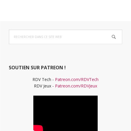
Barre
Rechercher
latérale
dans
ce
principale
site
Web
SOUTIEN SUR PATREON !
RDV Tech -
Patreon.com/RDVTech
RDV Jeux -
Patreon.com/RDVJeux