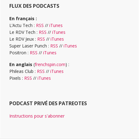
FLUX DES PODCASTS
En français :
L’Actu Tech :
RSS
//
iTunes
Le RDV Tech :
RSS
//
iTunes
Le RDV Jeux :
RSS
//
iTunes
Super Laser Punch :
RSS
//
iTunes
Positron :
RSS
//
iTunes
En anglais
(
frenchspin.com
) :
Phileas Club :
RSS
//
iTunes
Pixels :
RSS
//
iTunes
PODCAST PRIVÉ DES PATREOTES
Instructions pour s'abonner