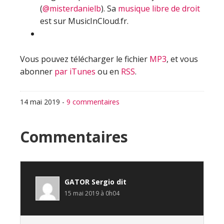
(
@misterdanielb
). Sa
musique libre de droit
est sur MusicInCloud.fr.
Vous pouvez télécharger le fichier
MP3
, et vous
abonner
par iTunes
ou en
RSS
.
14 mai 2019
-
9 commentaires
Interactions
Commentaires
du
lecteur
GATOR Sergio
dit
15 mai 2019 à 0h04