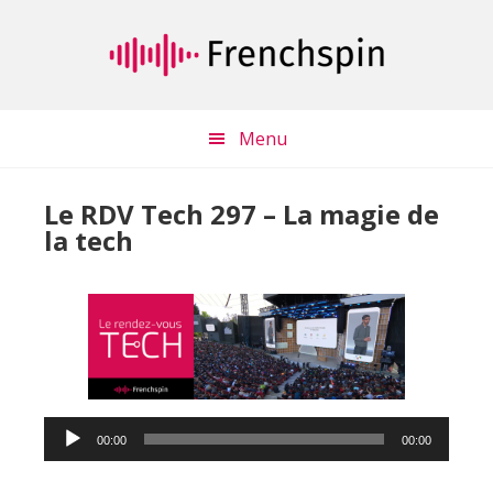
Passer
Passer
au
à
contenu
la
principal
barre
latérale
Menu
principale
Le RDV Tech 297 – La magie de
la tech
Lecteur
00:00
00:00
audio