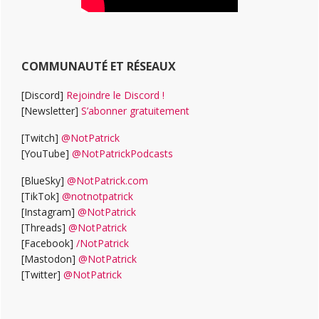
COMMUNAUTÉ ET RÉSEAUX
[Discord]
Rejoindre le Discord !
[Newsletter]
S’abonner gratuitement
[Twitch]
@NotPatrick
[YouTube]
@NotPatrickPodcasts
[BlueSky]
@NotPatrick.com
[TikTok]
@notnotpatrick
[Instagram]
@NotPatrick
[Threads]
@NotPatrick
[Facebook]
/NotPatrick
[Mastodon]
@NotPatrick
[Twitter]
@NotPatrick