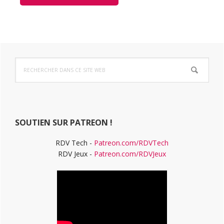
Barre
Rechercher
latérale
dans
ce
principale
site
Web
SOUTIEN SUR PATREON !
RDV Tech -
Patreon.com/RDVTech
RDV Jeux -
Patreon.com/RDVJeux