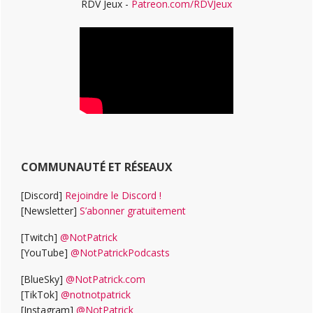
RDV Jeux -
Patreon.com/RDVJeux
COMMUNAUTÉ ET RÉSEAUX
[Discord]
Rejoindre le Discord !
[Newsletter]
S’abonner gratuitement
[Twitch]
@NotPatrick
[YouTube]
@NotPatrickPodcasts
[BlueSky]
@NotPatrick.com
[TikTok]
@notnotpatrick
[Instagram]
@NotPatrick