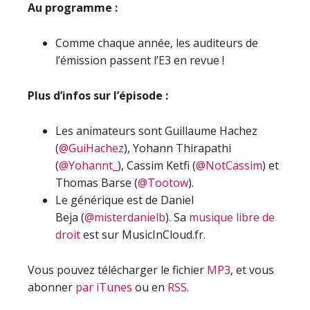
Au programme :
Comme chaque année, les auditeurs de
l’émission passent l’E3 en revue !
Plus d’infos sur l’épisode :
Les animateurs sont Guillaume Hachez
(
@GuiHachez
), Yohann Thirapathi
(
@Yohannt_
), Cassim Ketfi (
@NotCassim
) et
Thomas Barse (
@Tootow
).
Le générique est de Daniel
Beja (
@misterdanielb
). Sa
musique libre de
droit
est sur MusicInCloud.fr.
Vous pouvez télécharger le fichier
MP3
, et vous
abonner
par iTunes
ou en
RSS
.