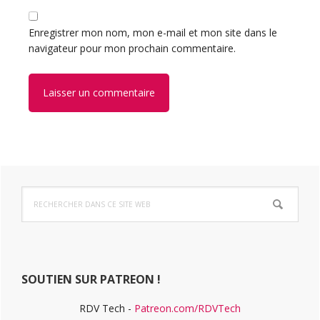
Enregistrer mon nom, mon e-mail et mon site dans le
navigateur pour mon prochain commentaire.
Barre
Rechercher
latérale
dans
ce
principale
site
Web
SOUTIEN SUR PATREON !
RDV Tech -
Patreon.com/RDVTech