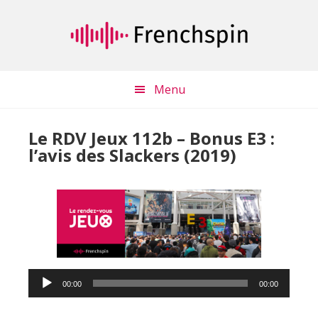
Passer
Passer
au
à
contenu
la
principal
barre
latérale
Menu
principale
Le RDV Jeux 112b – Bonus E3 :
l’avis des Slackers (2019)
Lecteur
00:00
00:00
audio