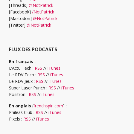
[Threads]
@NotPatrick
[Facebook]
/NotPatrick
[Mastodon]
@NotPatrick
[Twitter]
@NotPatrick
FLUX DES PODCASTS
En français :
L’Actu Tech :
RSS
//
iTunes
Le RDV Tech :
RSS
//
iTunes
Le RDV Jeux :
RSS
//
iTunes
Super Laser Punch :
RSS
//
iTunes
Positron :
RSS
//
iTunes
En anglais
(
frenchspin.com
) :
Phileas Club :
RSS
//
iTunes
Pixels :
RSS
//
iTunes