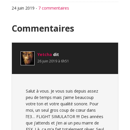
24 juin 2019
-
7 commentaires
Interactions
Commentaires
du
lecteur
Yetcha
dit
26 juin 2019 à 6h51
Salut à vous. Je vous suis depuis assez
peu de temps mais j’aime beaucoup
votre ton et votre qualité sonore. Pour
moi, un seul gros coup de cœur dans
l’E3… FLIGHT SIMULATOR !!!! Des années
que j’attends et j’en ai un peu marre de
FSX. Là, ça m’a fait totalement rêver. Seul