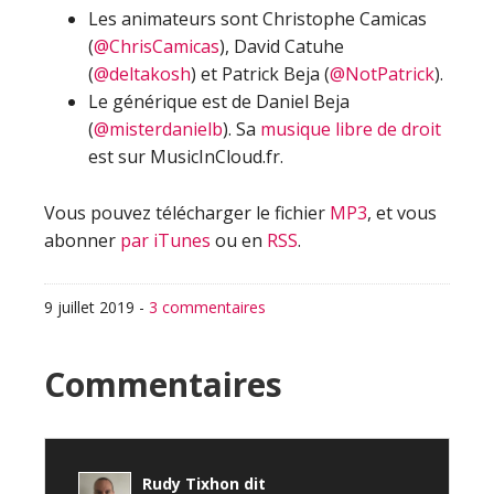
Les animateurs sont Christophe Camicas
(
@ChrisCamicas
), David Catuhe
(
@deltakosh
) et Patrick Beja (
@NotPatrick
).
Le générique est de Daniel Beja
(
@misterdanielb
). Sa
musique libre de droit
est sur MusicInCloud.fr.
Vous pouvez télécharger le fichier
MP3
, et vous
abonner
par iTunes
ou en
RSS
.
9 juillet 2019
-
3 commentaires
Interactions
Commentaires
du
lecteur
Rudy Tixhon
dit