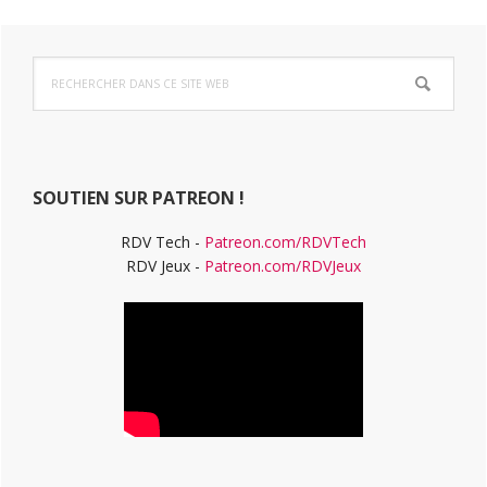
Barre
Rechercher
latérale
dans
ce
principale
site
Web
SOUTIEN SUR PATREON !
RDV Tech -
Patreon.com/RDVTech
RDV Jeux -
Patreon.com/RDVJeux