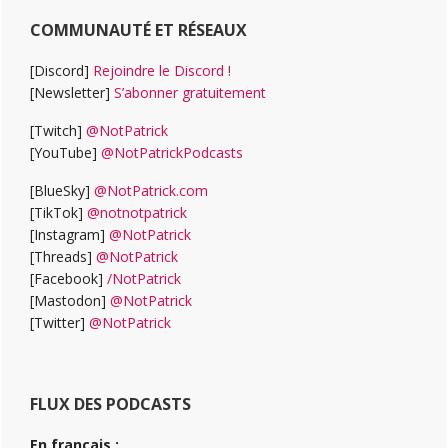
COMMUNAUTÉ ET RÉSEAUX
[Discord]
Rejoindre le Discord !
[Newsletter]
S’abonner gratuitement
[Twitch]
@NotPatrick
[YouTube]
@NotPatrickPodcasts
[BlueSky]
@NotPatrick.com
[TikTok]
@notnotpatrick
[Instagram]
@NotPatrick
[Threads]
@NotPatrick
[Facebook]
/NotPatrick
[Mastodon]
@NotPatrick
[Twitter]
@NotPatrick
FLUX DES PODCASTS
En français :