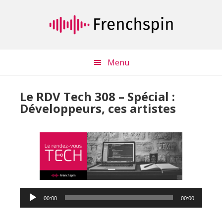
Passer
Passer
au
à
contenu
la
principal
barre
latérale
Menu
principale
Le RDV Tech 308 – Spécial :
Développeurs, ces artistes
Lecteur
00:00
00:00
audio