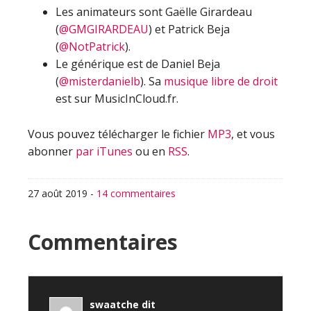
Les animateurs sont Gaëlle Girardeau
(
@GMGIRARDEAU
) et Patrick Beja
(
@NotPatrick
).
Le générique est de Daniel Beja
(
@misterdanielb
). Sa
musique libre de droit
est sur MusicInCloud.fr.
Vous pouvez télécharger le fichier
MP3
, et vous
abonner
par iTunes
ou en
RSS
.
27 août 2019
-
14 commentaires
Interactions
Commentaires
du
lecteur
swaatche
dit