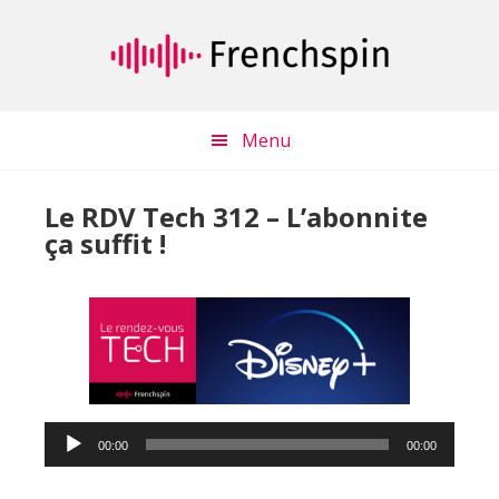
Passer
Passer
au
à
contenu
la
principal
barre
latérale
Menu
principale
Le RDV Tech 312 – L’abonnite
ça suffit !
Lecteur
00:00
00:00
audio