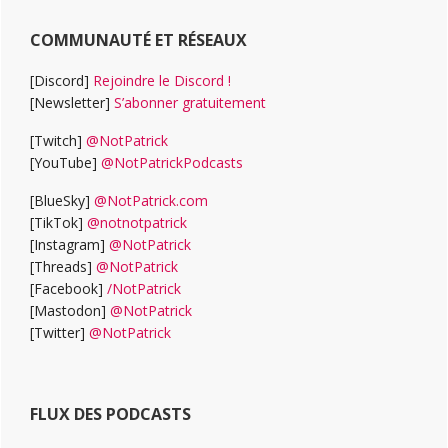
COMMUNAUTÉ ET RÉSEAUX
[Discord]
Rejoindre le Discord !
[Newsletter]
S’abonner gratuitement
[Twitch]
@NotPatrick
[YouTube]
@NotPatrickPodcasts
[BlueSky]
@NotPatrick.com
[TikTok]
@notnotpatrick
[Instagram]
@NotPatrick
[Threads]
@NotPatrick
[Facebook]
/NotPatrick
[Mastodon]
@NotPatrick
[Twitter]
@NotPatrick
FLUX DES PODCASTS