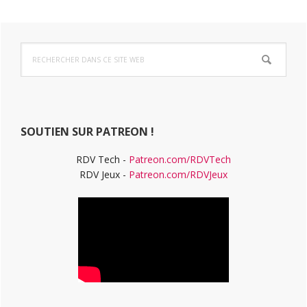
Barre
Rechercher
latérale
dans
ce
principale
site
Web
SOUTIEN SUR PATREON !
RDV Tech -
Patreon.com/RDVTech
RDV Jeux -
Patreon.com/RDVJeux