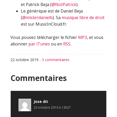
et Patrick Beja (
@NotPatrick
).
Le générique est de Daniel Beja
(
@misterdanielb
). Sa
musique libre de droit
est sur MusicInCloud.fr.
Vous pouvez télécharger le fichier
MP3
, et vous
abonner
par iTunes
ou en
RSS
.
22 octobre 2019
-
3 commentaires
Interactions
Commentaires
du
lecteur
Jose
dit
23 octobre 2019 à 13h27