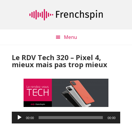
Passer
Passer
au
à
contenu
la
principal
barre
latérale
Menu
principale
Le RDV Tech 320 – Pixel 4,
mieux mais pas trop mieux
Lecteur
00:00
00:00
audio