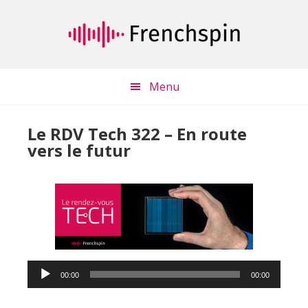
Passer
Passer
au
à
contenu
la
principal
barre
latérale
Menu
principale
Le RDV Tech 322 – En route
vers le futur
Lecteur
00:00
00:00
audio