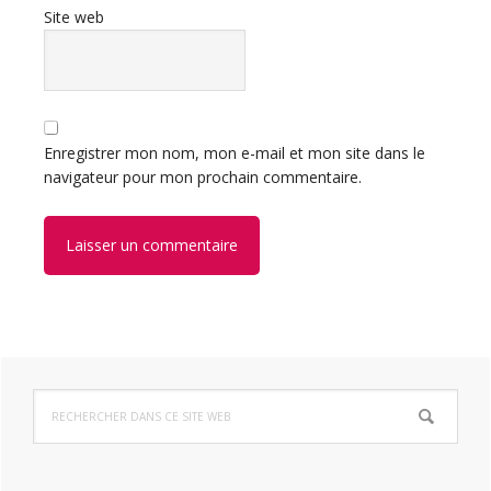
Site web
Enregistrer mon nom, mon e-mail et mon site dans le
navigateur pour mon prochain commentaire.
Barre
Rechercher
latérale
dans
ce
principale
site