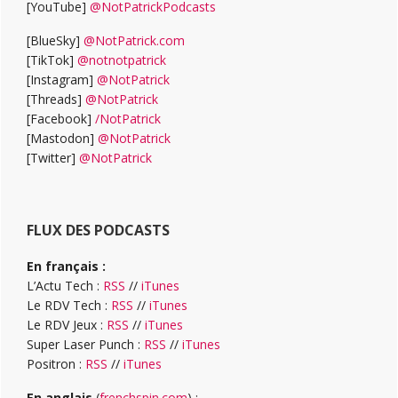
[YouTube]
@NotPatrickPodcasts
[BlueSky]
@NotPatrick.com
[TikTok]
@notnotpatrick
[Instagram]
@NotPatrick
[Threads]
@NotPatrick
[Facebook]
/NotPatrick
[Mastodon]
@NotPatrick
[Twitter]
@NotPatrick
FLUX DES PODCASTS
En français :
L’Actu Tech :
RSS
//
iTunes
Le RDV Tech :
RSS
//
iTunes
Le RDV Jeux :
RSS
//
iTunes
Super Laser Punch :
RSS
//
iTunes
Positron :
RSS
//
iTunes
En anglais
(
frenchspin.com
) :