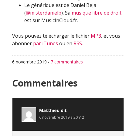
Le générique est de Daniel Beja
(
@misterdanielb
). Sa
musique libre de droit
est sur MusicInCloud.fr.
Vous pouvez télécharger le fichier
MP3
, et vous
abonner
par iTunes
ou en
RSS
.
6 novembre 2019
-
7 commentaires
Interactions
Commentaires
du
lecteur
Matthieu
dit
6 novembre 2019 à 20h12