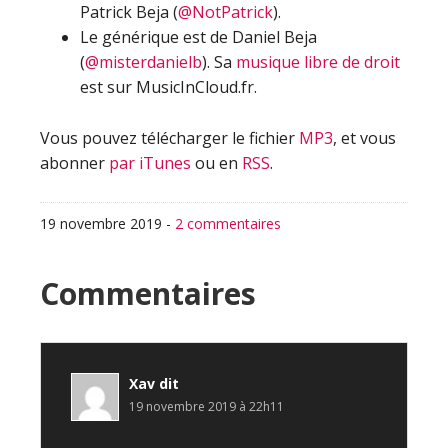
Patrick Beja (
@NotPatrick
).
Le générique est de Daniel Beja
(
@misterdanielb
). Sa
musique libre de droit
est sur MusicInCloud.fr.
Vous pouvez télécharger le fichier
MP3
, et vous
abonner
par iTunes
ou en
RSS
.
19 novembre 2019
-
2 commentaires
Interactions
Commentaires
du
lecteur
Xav
dit
19 novembre 2019 à 22h11