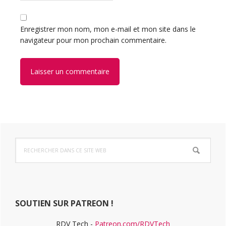
Enregistrer mon nom, mon e-mail et mon site dans le
navigateur pour mon prochain commentaire.
Barre
Rechercher
latérale
dans
ce
principale
site
Web
SOUTIEN SUR PATREON !
RDV Tech -
Patreon.com/RDVTech