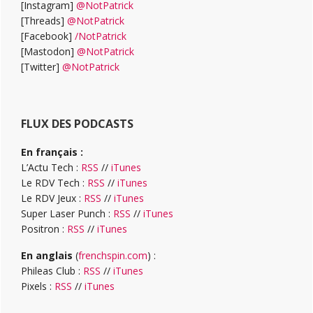
[Instagram]
@NotPatrick
[Threads]
@NotPatrick
[Facebook]
/NotPatrick
[Mastodon]
@NotPatrick
[Twitter]
@NotPatrick
FLUX DES PODCASTS
En français :
L’Actu Tech :
RSS
//
iTunes
Le RDV Tech :
RSS
//
iTunes
Le RDV Jeux :
RSS
//
iTunes
Super Laser Punch :
RSS
//
iTunes
Positron :
RSS
//
iTunes
En anglais
(
frenchspin.com
) :
Phileas Club :
RSS
//
iTunes
Pixels :
RSS
//
iTunes