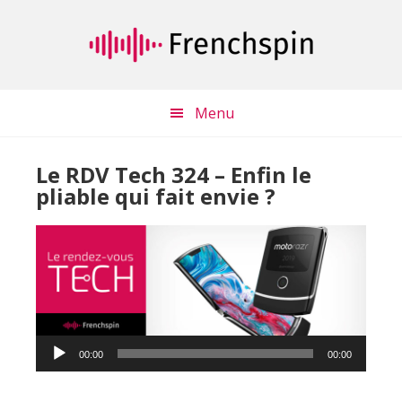
Passer
Passer
au
à
contenu
la
principal
barre
latérale
Menu
principale
Le RDV Tech 324 – Enfin le
pliable qui fait envie ?
Lecteur
00:00
00:00
audio