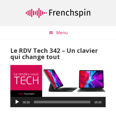
Passer
Passer
au
à
contenu
la
principal
barre
latérale
Menu
principale
Le RDV Tech 342 – Un clavier
qui change tout
Lecteur
00:00
00:00
audio