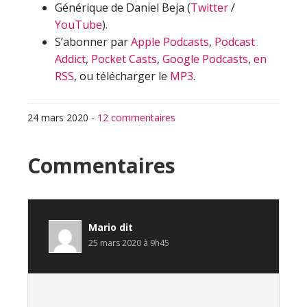
Générique de Daniel Beja (
Twitter
/
YouTube
).
S’abonner par
Apple Podcasts
,
Podcast
Addict
,
Pocket Casts
,
Google Podcasts
,
en
RSS
, ou télécharger le
MP3
.
24 mars 2020
-
12 commentaires
Interactions
Commentaires
du
lecteur
Mario
dit
25 mars 2020 à 9h45