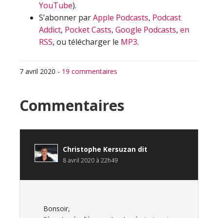
YouTube
).
S’abonner par
Apple Podcasts
,
Podcast
Addict
,
Pocket Casts
,
Google Podcasts
,
en
RSS
, ou télécharger le
MP3
.
7 avril 2020
-
19 commentaires
Interactions
Commentaires
du
lecteur
Christophe Kersuzan
dit
8 avril 2020 à 22h49
Bonsoir,