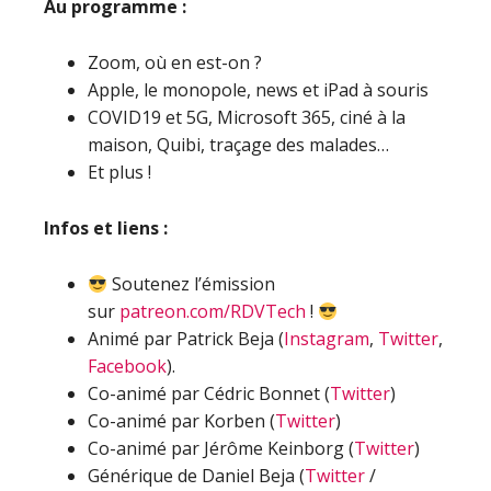
Au programme :
Zoom, où en est-on ?
Apple, le monopole, news et iPad à souris
COVID19 et 5G, Microsoft 365, ciné à la
maison, Quibi, traçage des malades…
Et plus !
Infos et liens :
Soutenez l’émission
sur
patreon.com/RDVTech
!
Animé par Patrick Beja (
Instagram
,
Twitter
,
Facebook
).
Co-animé par Cédric Bonnet (
Twitter
)
Co-animé par Korben (
Twitter
)
Co-animé par Jérôme Keinborg (
Twitter
)
Générique de Daniel Beja (
Twitter
/