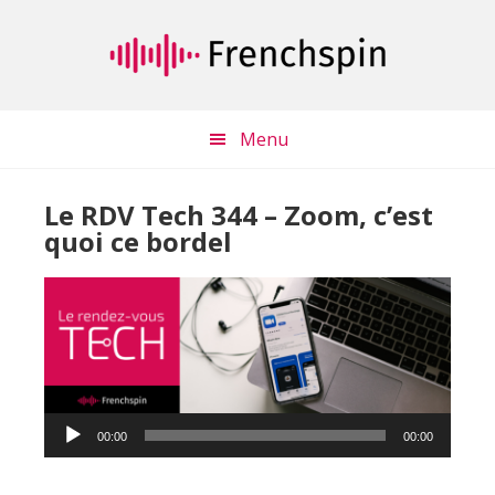
Passer
Passer
au
à
contenu
la
principal
barre
latérale
Menu
principale
Le RDV Tech 344 – Zoom, c’est
quoi ce bordel
Lecteur
00:00
00:00
audio