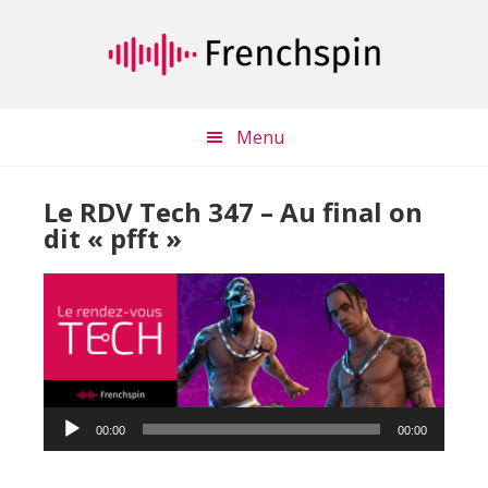
Passer
Passer
au
à
contenu
la
principal
barre
latérale
Menu
principale
Le RDV Tech 347 – Au final on
dit « pfft »
Lecteur
00:00
00:00
audio