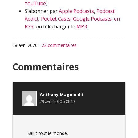
YouTube
).
S’abonner par
Apple Podcasts
,
Podcast
Addict
,
Pocket Casts
,
Google Podcasts
,
en
RSS
, ou télécharger le
MP3
.
28 avril 2020
-
22 commentaires
Interactions
Commentaires
du
lecteur
Anthony Magnin
dit
29 avril 2020 à 8h49
Salut tout le monde,