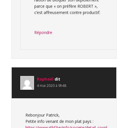
parce que « on préfère ROBERT »,
c’est affreusement contre productif.
Répondre
Raphaël
dit
4 mai 2020 à 9h48
Rebonjour Patrick,
Petite info venant de mon plat pays :
https://www.rtbf.be/info/societe/detail_covid-