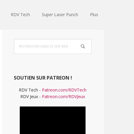
RDV Tech
Super Laser Punch
Plus
Barre
Rechercher
latérale
dans
ce
principale
site
Web
SOUTIEN SUR PATREON !
RDV Tech -
Patreon.com/RDVTech
RDV Jeux -
Patreon.com/RDVJeux