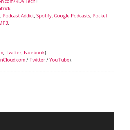
on.com/RDVTech
!
trick
.
s
,
Podcast Addict
,
Spotify
,
Google Podcasts
,
Pocket
MP3
.
am
,
Twitter
,
Facebook
).
inCloud.com
/
Twitter
/
YouTube
).