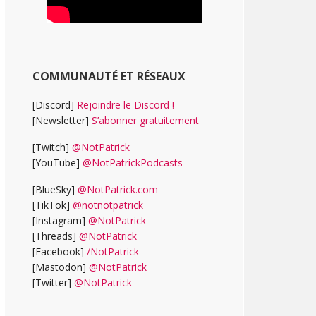
COMMUNAUTÉ ET RÉSEAUX
[Discord]
Rejoindre le Discord !
[Newsletter]
S’abonner gratuitement
[Twitch]
@NotPatrick
[YouTube]
@NotPatrickPodcasts
[BlueSky]
@NotPatrick.com
[TikTok]
@notnotpatrick
[Instagram]
@NotPatrick
[Threads]
@NotPatrick
[Facebook]
/NotPatrick
[Mastodon]
@NotPatrick
[Twitter]
@NotPatrick