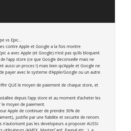
ppe vs Epic…
oces contre Apple et Google a la fois montre
pic a avec Apple (et Google) n’est pas qu’ils bloquent
rs de l’app store (ce que Google deconseille mais ne
ent aussi un proces !) mais bien qu’Apple et Google ne
r de payer avec le systeme d’Apple/Google ou un autre
ffrir QUE le moyen de paiement de chaque store, et
 installee depuis l’app store et au moment d’acheter les
sir le moyen de paiement.
e pour Apple de continuer de prendre 30% de
ment), justifie par une fiabilite et securite de renom.
ils n’autorisent pas les developeurs a proposer AUSSI
s utilisateurs (AMEX, MasterCard, Paypal etc…), a