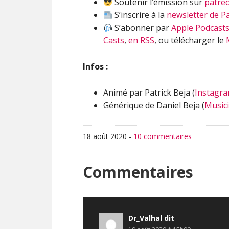
Soutenir l’émission sur
patre
S’inscrire à la
newsletter de Pa
S’abonner par
Apple Podcast
Casts
,
en RSS
, ou télécharger le
Infos :
Animé par Patrick Beja (
Instagr
Générique de Daniel Beja (
Music
18 août 2020
-
10 commentaires
Interactions
Commentaires
du
lecteur
Dr_Valhal
dit