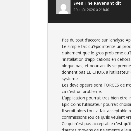
Sven The Revenant
dit
20 août 2020 à 21h40
Pas du tout d’accord sur l’analyse A
Le simple fait qu’Epic intente un pr
clairement que le gros probleme qu’E
l’installation d’applications en deho
bloque pas, et pourtant ils se prenn
donnent pas LE CHOIX a l’utilisateu
systeme.
Les developeurs sont FORCES de n’o
ca c’est un probleme.
L’application pourrait tres bien etre
Epic Coins l’utilisateur pourrait choi
Il serait alors tout a fait acceptabl
commissions (ou ce qu’ils veulent vrai
Ce qui n’est pas acceptable c’est qu’
d’autres moyens de paiements a leur