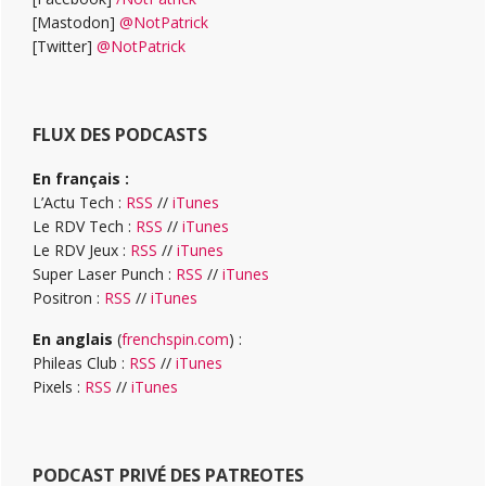
[Mastodon]
@NotPatrick
[Twitter]
@NotPatrick
FLUX DES PODCASTS
En français :
L’Actu Tech :
RSS
//
iTunes
Le RDV Tech :
RSS
//
iTunes
Le RDV Jeux :
RSS
//
iTunes
Super Laser Punch :
RSS
//
iTunes
Positron :
RSS
//
iTunes
En anglais
(
frenchspin.com
) :
Phileas Club :
RSS
//
iTunes
Pixels :
RSS
//
iTunes
PODCAST PRIVÉ DES PATREOTES