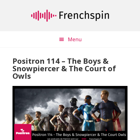
Passer
Passer
au
à
contenu
la
principal
barre
latérale
Menu
principale
Positron 114 – The Boys &
Snowpiercer & The Court of
Owls