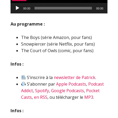
Lecteur
00:00
00:00
audio
Au programme :
The Boys (série Amazon, pour fans)
Snowpiercer (série Netflix, pour fans)
The Court of Owls (comic, pour fans)
Infos :
S’inscrire à la
newsletter de Patrick
.
S’abonner par
Apple Podcasts
,
Podcast
Addict
,
Spotify
,
Google Podcasts
,
Pocket
Casts
,
en RSS
, ou télécharger le
MP3
.
Infos :