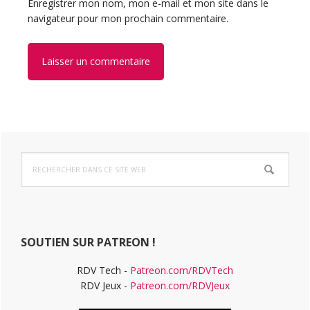
Enregistrer mon nom, mon e-mail et mon site dans le
navigateur pour mon prochain commentaire.
Barre
Rechercher
latérale
dans
ce
principale
site
Web
SOUTIEN SUR PATREON !
RDV Tech -
Patreon.com/RDVTech
RDV Jeux -
Patreon.com/RDVJeux