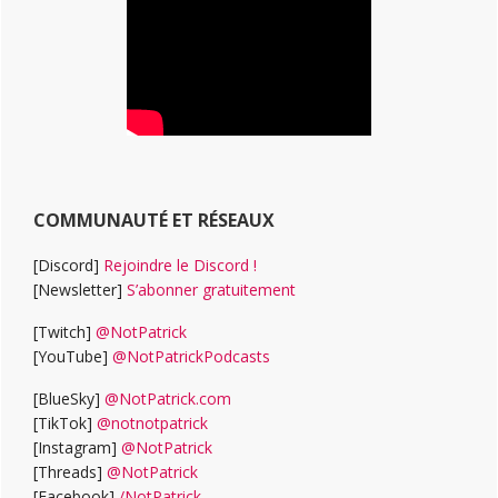
COMMUNAUTÉ ET RÉSEAUX
[Discord]
Rejoindre le Discord !
[Newsletter]
S’abonner gratuitement
[Twitch]
@NotPatrick
[YouTube]
@NotPatrickPodcasts
[BlueSky]
@NotPatrick.com
[TikTok]
@notnotpatrick
[Instagram]
@NotPatrick
[Threads]
@NotPatrick
[Facebook]
/NotPatrick