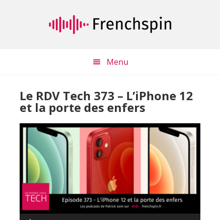
Passer
Passer
au
à
contenu
la
principal
barre
latérale
Menu
principale
Le RDV Tech 373 – L’iPhone 12
et la porte des enfers
Lecteur