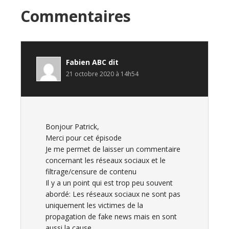
Interactions
Commentaires
du
lecteur
Fabien ABC
dit
21 octobre 2020 à 14h54
Bonjour Patrick,
Merci pour cet épisode
Je me permet de laisser un commentaire
concernant les réseaux sociaux et le
filtrage/censure de contenu
Il y a un point qui est trop peu souvent
abordé: Les réseaux sociaux ne sont pas
uniquement les victimes de la
propagation de fake news mais en sont
aussi la cause