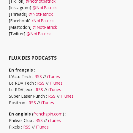
[TikTok]
@notnotpatrick
[Instagram]
@NotPatrick
[Threads]
@NotPatrick
[Facebook]
/NotPatrick
[Mastodon]
@NotPatrick
[Twitter]
@NotPatrick
FLUX DES PODCASTS
En français :
L’Actu Tech :
RSS
//
iTunes
Le RDV Tech :
RSS
//
iTunes
Le RDV Jeux :
RSS
//
iTunes
Super Laser Punch :
RSS
//
iTunes
Positron :
RSS
//
iTunes
En anglais
(
frenchspin.com
) :
Phileas Club :
RSS
//
iTunes
Pixels :
RSS
//
iTunes