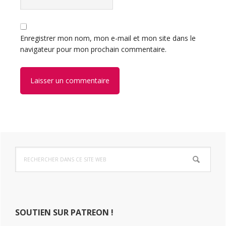
Enregistrer mon nom, mon e-mail et mon site dans le
navigateur pour mon prochain commentaire.
Barre
Rechercher
latérale
dans
ce
principale
site
Web
SOUTIEN SUR PATREON !