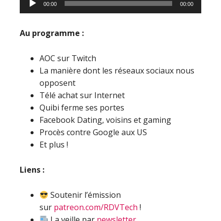
00:00
00:00
audio
Au programme :
AOC sur Twitch
La manière dont les réseaux sociaux nous
opposent
Télé achat sur Internet
Quibi ferme ses portes
Facebook Dating, voisins et gaming
Procès contre Google aux US
Et plus !
Liens :
Soutenir l’émission
sur
patreon.com/RDVTech
!
La veille par
newsletter
.