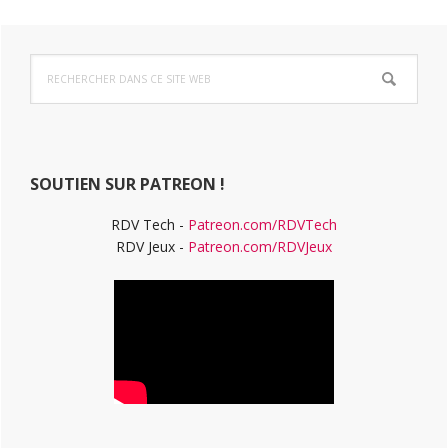
Barre
Rechercher
latérale
dans
ce
principale
site
Web
SOUTIEN SUR PATREON !
RDV Tech -
Patreon.com/RDVTech
RDV Jeux -
Patreon.com/RDVJeux