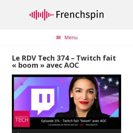
Passer
Passer
au
à
contenu
la
principal
barre
latérale
Menu
principale
Le RDV Tech 374 – Twitch fait
« boom » avec AOC
Lecteur