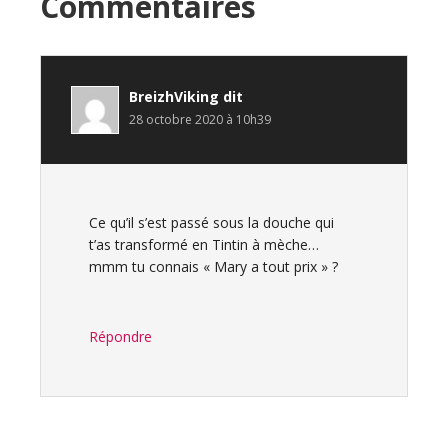
Interactions
Commentaires
du
lecteur
BreizhViking
dit
28 octobre 2020 à 10h39
Ce qu’il s’est passé sous la douche qui
t’as transformé en Tintin à mèche…
mmm tu connais « Mary a tout prix » ?
Répondre