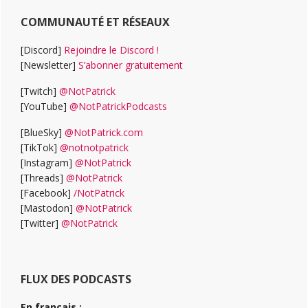
COMMUNAUTÉ ET RÉSEAUX
[Discord]
Rejoindre le Discord !
[Newsletter]
S’abonner gratuitement
[Twitch]
@NotPatrick
[YouTube]
@NotPatrickPodcasts
[BlueSky]
@NotPatrick.com
[TikTok]
@notnotpatrick
[Instagram]
@NotPatrick
[Threads]
@NotPatrick
[Facebook]
/NotPatrick
[Mastodon]
@NotPatrick
[Twitter]
@NotPatrick
FLUX DES PODCASTS
En français :