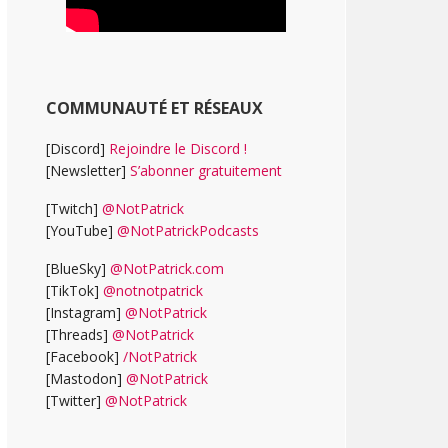
COMMUNAUTÉ ET RÉSEAUX
[Discord]
Rejoindre le Discord !
[Newsletter]
S’abonner gratuitement
[Twitch]
@NotPatrick
[YouTube]
@NotPatrickPodcasts
[BlueSky]
@NotPatrick.com
[TikTok]
@notnotpatrick
[Instagram]
@NotPatrick
[Threads]
@NotPatrick
[Facebook]
/NotPatrick
[Mastodon]
@NotPatrick
[Twitter]
@NotPatrick