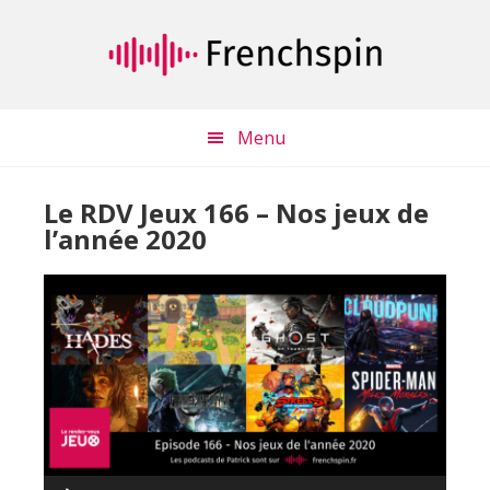
Passer
Passer
au
à
contenu
la
principal
barre
latérale
Menu
principale
Le RDV Jeux 166 – Nos jeux de
l’année 2020
Lecteur