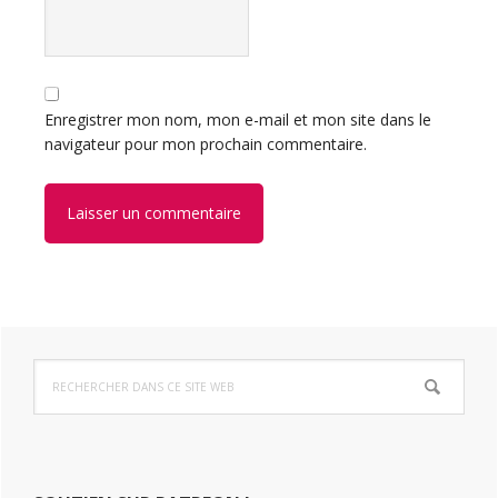
Enregistrer mon nom, mon e-mail et mon site dans le
navigateur pour mon prochain commentaire.
Barre
Rechercher
latérale
dans
ce
principale
site
Web