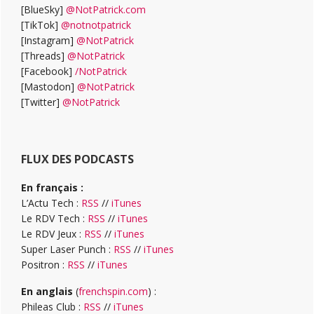
[BlueSky]
@NotPatrick.com
[TikTok]
@notnotpatrick
[Instagram]
@NotPatrick
[Threads]
@NotPatrick
[Facebook]
/NotPatrick
[Mastodon]
@NotPatrick
[Twitter]
@NotPatrick
FLUX DES PODCASTS
En français :
L’Actu Tech :
RSS
//
iTunes
Le RDV Tech :
RSS
//
iTunes
Le RDV Jeux :
RSS
//
iTunes
Super Laser Punch :
RSS
//
iTunes
Positron :
RSS
//
iTunes
En anglais
(
frenchspin.com
) :
Phileas Club :
RSS
//
iTunes