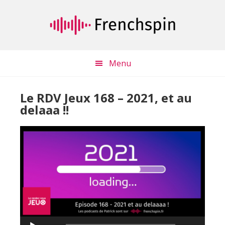
Passer
Passer
au
à
contenu
la
principal
barre
latérale
Menu
principale
Le RDV Jeux 168 – 2021, et au
delaaa !!
Lecteur