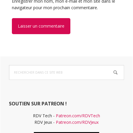
Enregistrer mon nom, mon e-mail et mon site dans le
navigateur pour mon prochain commentaire.
Barre
Rechercher
latérale
dans
ce
principale
site
Web
SOUTIEN SUR PATREON !
RDV Tech -
Patreon.com/RDVTech
RDV Jeux -
Patreon.com/RDVJeux