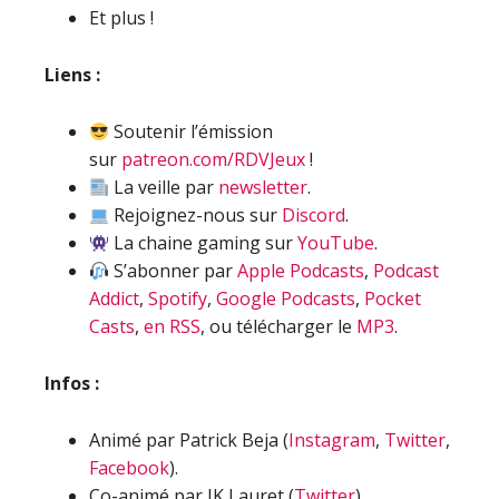
Et plus !
Liens :
Soutenir l’émission
sur
patreon.com/RDVJeux
!
La veille par
newsletter
.
Rejoignez-nous sur
Discord
.
La chaine gaming sur
YouTube
.
S’abonner par
Apple Podcasts
,
Podcast
Addict
,
Spotify
,
Google Podcasts
,
Pocket
Casts
,
en RSS
, ou télécharger le
MP3
.
Infos :
Animé par Patrick Beja (
Instagram
,
Twitter
,
Facebook
).
Co-animé par JK Lauret (
Twitter
).