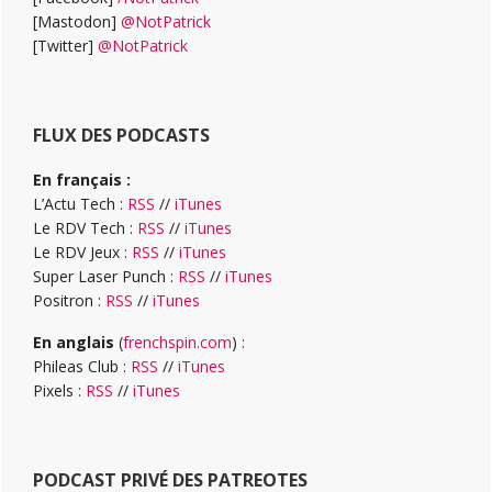
[Mastodon]
@NotPatrick
[Twitter]
@NotPatrick
FLUX DES PODCASTS
En français :
L’Actu Tech :
RSS
//
iTunes
Le RDV Tech :
RSS
//
iTunes
Le RDV Jeux :
RSS
//
iTunes
Super Laser Punch :
RSS
//
iTunes
Positron :
RSS
//
iTunes
En anglais
(
frenchspin.com
) :
Phileas Club :
RSS
//
iTunes
Pixels :
RSS
//
iTunes
PODCAST PRIVÉ DES PATREOTES