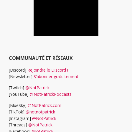
COMMUNAUTÉ ET RÉSEAUX
[Discord]
Rejoindre le Discord !
[Newsletter]
S’abonner gratuitement
[Twitch]
@NotPatrick
[YouTube]
@NotPatrickPodcasts
[BlueSky]
@NotPatrick.com
[TikTok]
@notnotpatrick
[Instagram]
@NotPatrick
[Threads]
@NotPatrick
[Facebook]
/NotPatrick