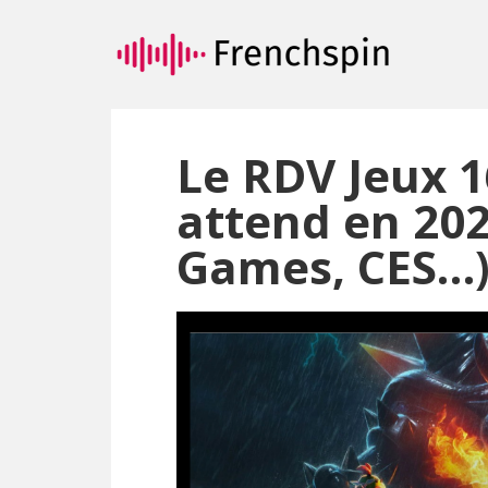
Passer
Passer
au
à
contenu
la
principal
barre
latérale
principale
Le RDV Jeux 1
attend en 202
Games, CES…