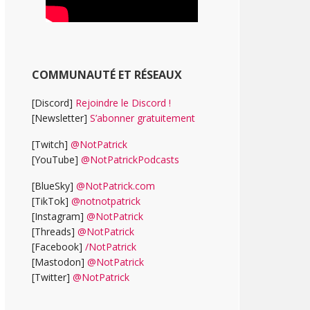
COMMUNAUTÉ ET RÉSEAUX
[Discord]
Rejoindre le Discord !
[Newsletter]
S’abonner gratuitement
[Twitch]
@NotPatrick
[YouTube]
@NotPatrickPodcasts
[BlueSky]
@NotPatrick.com
[TikTok]
@notnotpatrick
[Instagram]
@NotPatrick
[Threads]
@NotPatrick
[Facebook]
/NotPatrick
[Mastodon]
@NotPatrick
[Twitter]
@NotPatrick