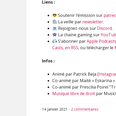
Liens :
Soutenir l’émission sur
patre
La veille par
newsletter
.
Rejoignez-nous sur
Discord
.
La chaine gaming sur
YouTu
S’abonner par
Apple Podcast
Casts
,
en RSS
, ou télécharger le
Infos :
Animé par Patrick Beja (
Instagr
Co-animé par Maïté « Eskarina » 
Co-animé par Prescilia Poirel “Tri
Musique libre de droit
par Musici
14 janvier 2021
-
2 commentaires