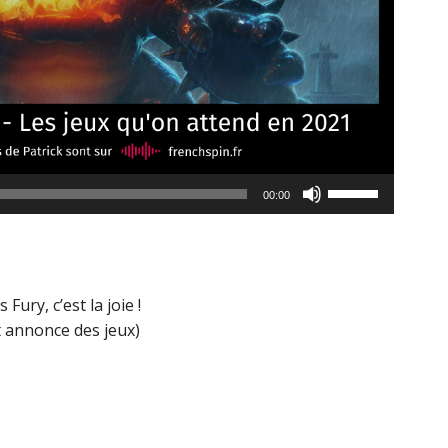
Utilisez
00:00
les
flèches
haut/bas
pour
ury, c’est la joie !
augmenter
t annonce des jeux)
ou
diminuer
le
volume.