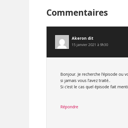
Interactions
Commentaires
du
lecteur
Akeron
dit
15 janvier 2021 à 9h30
Bonjour. Je recherche l’épisode ou 
si jamais vous l’avez traité..
Si c’est le cas quel épisode fait ment
Répondre