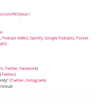
on.com/RDVJeux
!
be
.
s
,
Podcast Addict
,
Spotify
,
Google Podcasts
,
Pocket
MP3
.
am
,
Twitter
,
Facebook
).
(
Twitter
).
nity” (
Twitter
,
Instagram
).
ncloud.