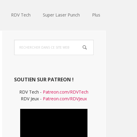
RDV Tech
Super Laser Punch
Plus
Barre
Rechercher
latérale
dans
ce
principale
site
Web
SOUTIEN SUR PATREON !
RDV Tech -
Patreon.com/RDVTech
RDV Jeux -
Patreon.com/RDVJeux