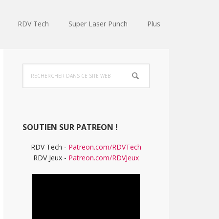
RDV Tech
Super Laser Punch
Plus
Barre
Rechercher
latérale
dans
ce
principale
site
Web
SOUTIEN SUR PATREON !
RDV Tech -
Patreon.com/RDVTech
RDV Jeux -
Patreon.com/RDVJeux