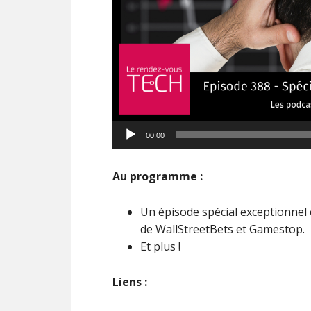
Lecteur
00:00
audio
Au programme :
Un épisode spécial exceptionnel 
de WallStreetBets et Gamestop.
Et plus !
Liens :