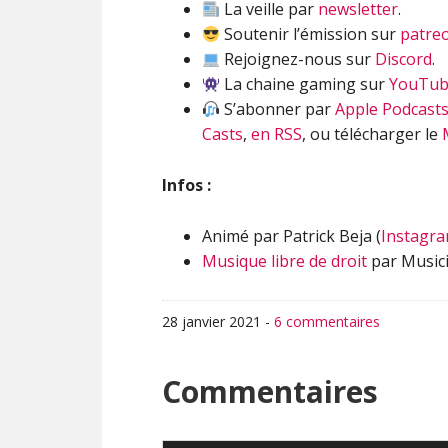
La veille par
newsletter
.
Soutenir l’émission sur
patre
Rejoignez-nous sur
Discord
.
La chaine gaming sur
YouTu
S’abonner par
Apple Podcast
Casts
,
en RSS
, ou télécharger le
Infos :
Animé par Patrick Beja (
Instagr
Musique libre de droit
par Musici
28 janvier 2021
-
6 commentaires
Interactions
Commentaires
du