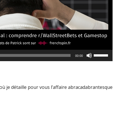
Utilisez
00:00
les
flèches
haut/bas
pour
où je détaille pour vous l’affaire abracadabrantesque
augmenter
ou
diminuer
le
volume.