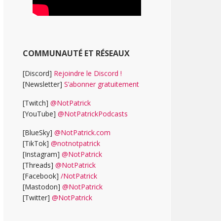
COMMUNAUTÉ ET RÉSEAUX
[Discord]
Rejoindre le Discord !
[Newsletter]
S’abonner gratuitement
[Twitch]
@NotPatrick
[YouTube]
@NotPatrickPodcasts
[BlueSky]
@NotPatrick.com
[TikTok]
@notnotpatrick
[Instagram]
@NotPatrick
[Threads]
@NotPatrick
[Facebook]
/NotPatrick
[Mastodon]
@NotPatrick
[Twitter]
@NotPatrick