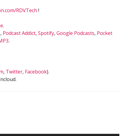
on.com/RDVTech
!
be
.
s
,
Podcast Addict
,
Spotify
,
Google Podcasts
,
Pocket
MP3
.
am
,
Twitter
,
Facebook
).
ncloud.