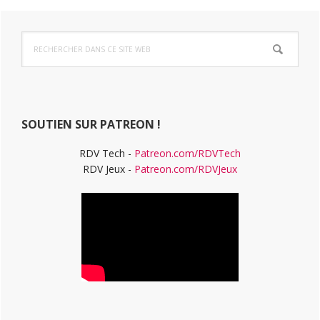
Barre
Rechercher
latérale
dans
ce
principale
site
Web
SOUTIEN SUR PATREON !
RDV Tech -
Patreon.com/RDVTech
RDV Jeux -
Patreon.com/RDVJeux