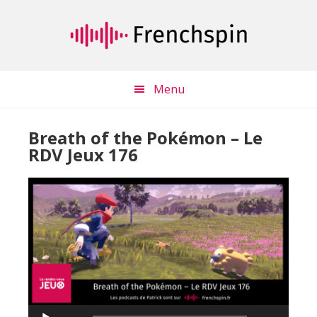
Passer
Passer
au
à
contenu
la
principal
barre
latérale
Menu
principale
Breath of the Pokémon – Le
RDV Jeux 176
Lecteur