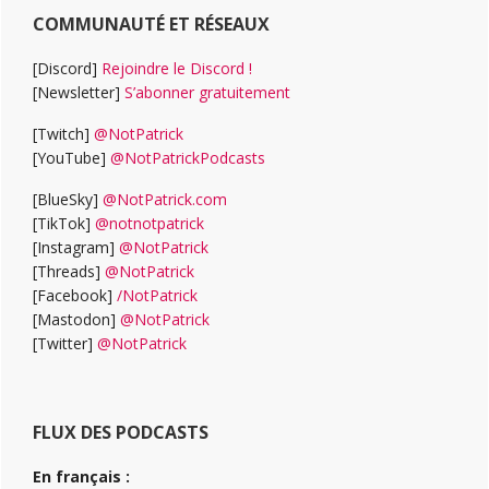
COMMUNAUTÉ ET RÉSEAUX
[Discord]
Rejoindre le Discord !
[Newsletter]
S’abonner gratuitement
[Twitch]
@NotPatrick
[YouTube]
@NotPatrickPodcasts
[BlueSky]
@NotPatrick.com
[TikTok]
@notnotpatrick
[Instagram]
@NotPatrick
[Threads]
@NotPatrick
[Facebook]
/NotPatrick
[Mastodon]
@NotPatrick
[Twitter]
@NotPatrick
FLUX DES PODCASTS
En français :