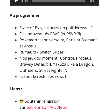
00:00
00:00
audio
Au programme :
State of Play, lui aussi un poil décevant ?
Des nouveautés PSVR (et PSVR 2!)
Pokémon : l’anniversaire, Perle et Diamant,
et Arceus
Rumeurs « Switch Super »
Nos jeux du moment : Control, Prodeus,
Bravely Default II, Yakuza Like a Dragon,
Outriders, Street Fighter V !
Et tout le reste des news !
Liens :
Soutenir l’émission
sur
patreon.com/RDVJeux
!