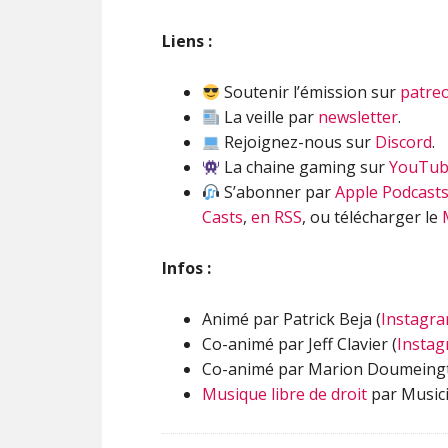
Liens :
Soutenir l’émission sur
patre
La veille par
newsletter
.
Rejoignez-nous sur
Discord
.
La chaine gaming sur
YouTu
S’abonner par
Apple Podcast
Casts
,
en RSS
, ou télécharger le
Infos :
Animé par Patrick Beja (
Instagr
Co-animé par Jeff Clavier (
Insta
Co-animé par Marion Doumeingt
Musique libre de droit
par Musici