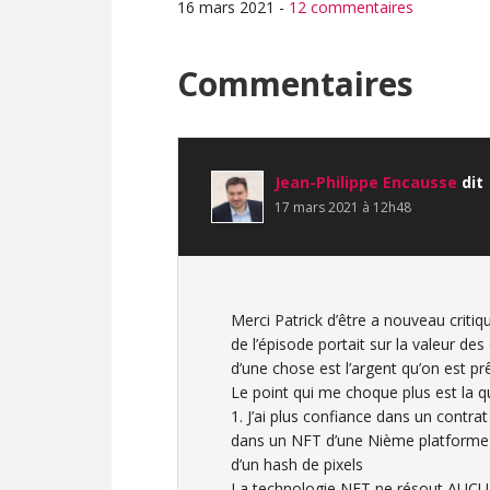
16 mars 2021
-
12 commentaires
Interactions
Commentaires
du
lecteur
Jean-Philippe Encausse
dit
17 mars 2021 à 12h48
Merci Patrick d’être a nouveau critiq
de l’épisode portait sur la valeur des 
d’une chose est l’argent qu’on est p
Le point qui me choque plus est la q
1. J’ai plus confiance dans un contrat
dans un NFT d’une Nième platforme d
d’un hash de pixels
La technologie NFT ne résout AUCU