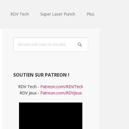
RDV Tech
Super Laser Punch
Plus
Barre
Rechercher
latérale
dans
ce
principale
site
Web
SOUTIEN SUR PATREON !
RDV Tech -
Patreon.com/RDVTech
RDV Jeux -
Patreon.com/RDVJeux