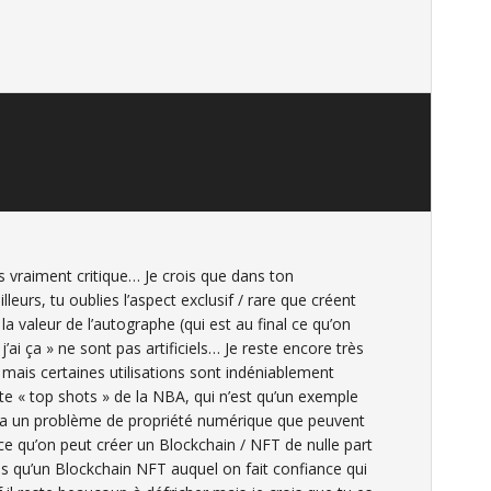
s vraiment critique… Je crois que dans ton
leurs, tu oublies l’aspect exclusif / rare que créent
la valeur de l’autographe (qui est au final ce qu’on
« j’ai ça » ne sont pas artificiels… Je reste encore très
, mais certaines utilisations sont indéniablement
te « top shots » de la NBA, qui n’est qu’un exemple
 y a un problème de propriété numérique que peuvent
rce qu’on peut créer un Blockchain / NFT de nulle part
s qu’un Blockchain NFT auquel on fait confiance qui