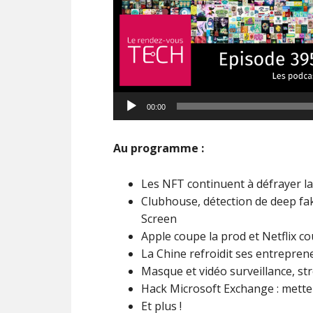
Lecteur
00:00
audio
Au programme :
Les NFT continuent à défrayer la
Clubhouse, détection de deep fak
Screen
Apple coupe la prod et Netflix c
La Chine refroidit ses entrepren
Masque et vidéo surveillance, st
Hack Microsoft Exchange : mettez
Et plus !