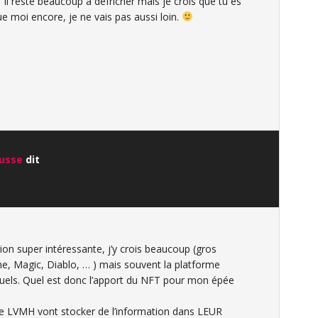
il reste beaucoup à défricher mais je crois que tu es
ue moi encore, je ne vais pas aussi loin.
ausse
dit
ction super intéressante, j’y crois beaucoup (gros
, Magic, Diablo, … ) mais souvent la platforme
irtuels. Quel est donc l’apport du NFT pour mon épée
 LVMH vont stocker de l’information dans LEUR