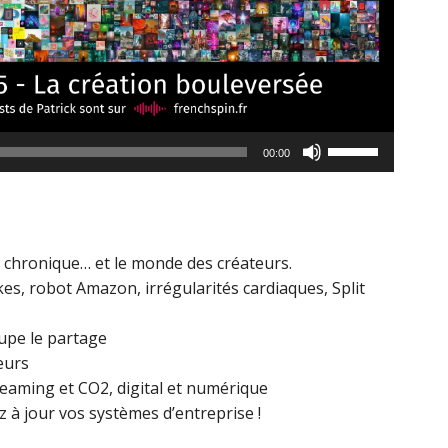
Utilisez
00:00
les
flèches
haut/bas
pour
 chronique… et le monde des créateurs.
augmenter
es, robot Amazon, irrégularités cardiaques, Split
ou
diminuer
oupe le partage
le
eurs
volume.
reaming et CO2, digital et numérique
 à jour vos systèmes d’entreprise !