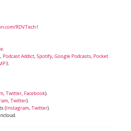
on.com/RDVTech
!
be
.
s
,
Podcast Addict
,
Spotify
,
Google Podcasts
,
Pocket
MP3
.
am
,
Twitter
,
Facebook
).
gram
,
Twitter
).
s (
Instagram
,
Twitter
).
ncloud.