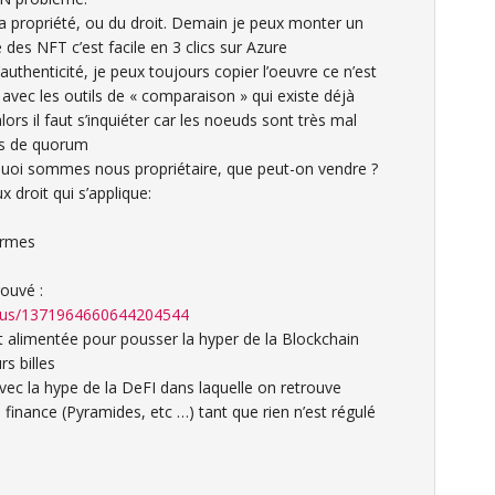
la propriété, ou du droit. Demain je peux monter un
des NFT c’est facile en 3 clics sur Azure
authenticité, je peux toujours copier l’oeuvre ce n’est
 avec les outils de « comparaison » qui existe déjà
ors il faut s’inquiéter car les noeuds sont très mal
mes de quorum
 quoi sommes nous propriétaire, que peut-on vendre ?
x droit qui s’applique:
ormes
rouvé :
status/1371964660644204544
t alimentée pour pousser la hyper de la Blockchain
rs billes
avec la hype de la DeFI dans laquelle on retrouve
 finance (Pyramides, etc …) tant que rien n’est régulé