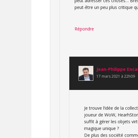
peut adresser ces choses… Bref 
peut-être un peu plus critique q
Répondre
Jean-Philippe Enc
17 mars 2021 à 22h09
Je trouve l’idée de la colle
joueur de WoW, HearhStone
suffit à gérer les objets v
magique unique ?
De plus des société comme