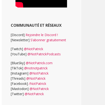
COMMUNAUTÉ ET RÉSEAUX
[Discord]
Rejoindre le Discord !
[Newsletter]
S’abonner gratuitement
[Twitch]
@NotPatrick
[YouTube]
@NotPatrickPodcasts
[BlueSky]
@NotPatrick.com
[TikTok]
@notnotpatrick
[Instagram]
@NotPatrick
[Threads]
@NotPatrick
[Facebook]
/NotPatrick
[Mastodon]
@NotPatrick
[Twitter]
@NotPatrick