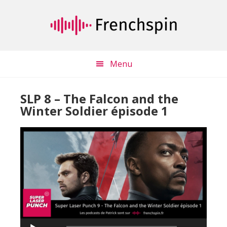
Passer
Passer
au
à
contenu
la
principal
barre
latérale
Menu
principale
SLP 8 – The Falcon and the
Winter Soldier épisode 1
Lecteur