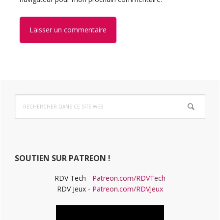
Barre
Rechercher
latérale
dans
ce
principale
site
Web
SOUTIEN SUR PATREON !
RDV Tech -
Patreon.com/RDVTech
RDV Jeux -
Patreon.com/RDVJeux