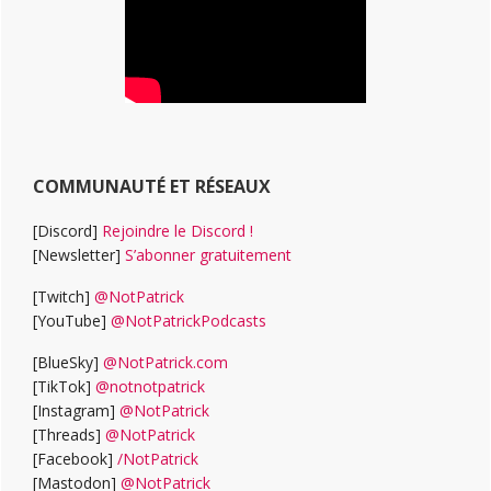
COMMUNAUTÉ ET RÉSEAUX
[Discord]
Rejoindre le Discord !
[Newsletter]
S’abonner gratuitement
[Twitch]
@NotPatrick
[YouTube]
@NotPatrickPodcasts
[BlueSky]
@NotPatrick.com
[TikTok]
@notnotpatrick
[Instagram]
@NotPatrick
[Threads]
@NotPatrick
[Facebook]
/NotPatrick
[Mastodon]
@NotPatrick