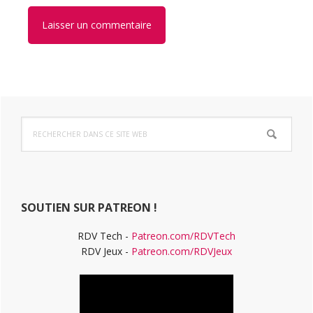
Barre
Rechercher
latérale
dans
ce
principale
site
Web
SOUTIEN SUR PATREON !
RDV Tech -
Patreon.com/RDVTech
RDV Jeux -
Patreon.com/RDVJeux