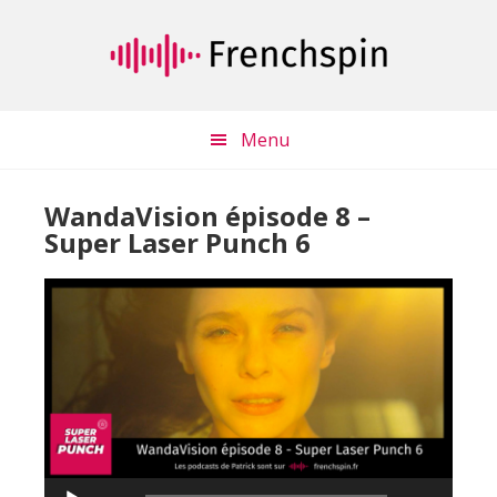
Passer
Passer
au
à
contenu
la
principal
barre
latérale
Menu
principale
WandaVision épisode 8 –
Super Laser Punch 6
Lecteur