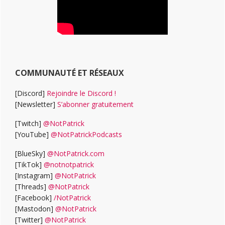
COMMUNAUTÉ ET RÉSEAUX
[Discord]
Rejoindre le Discord !
[Newsletter]
S’abonner gratuitement
[Twitch]
@NotPatrick
[YouTube]
@NotPatrickPodcasts
[BlueSky]
@NotPatrick.com
[TikTok]
@notnotpatrick
[Instagram]
@NotPatrick
[Threads]
@NotPatrick
[Facebook]
/NotPatrick
[Mastodon]
@NotPatrick
[Twitter]
@NotPatrick