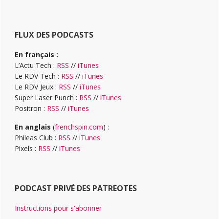
FLUX DES PODCASTS
En français :
L’Actu Tech :
RSS
//
iTunes
Le RDV Tech :
RSS
//
iTunes
Le RDV Jeux :
RSS
//
iTunes
Super Laser Punch :
RSS
//
iTunes
Positron :
RSS
//
iTunes
En anglais
(
frenchspin.com
) :
Phileas Club :
RSS
//
iTunes
Pixels :
RSS
//
iTunes
PODCAST PRIVÉ DES PATREOTES
Instructions pour s'abonner