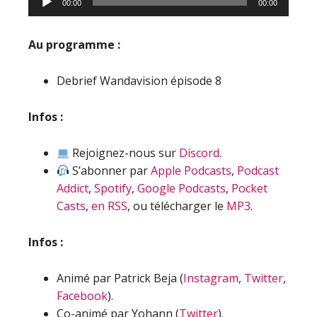
00:00
00:00
audio
Au programme :
Debrief Wandavision épisode 8
Infos :
Rejoignez-nous sur
Discord
.
S’abonner par
Apple Podcasts
,
Podcast
Addict
,
Spotify
,
Google Podcasts
,
Pocket
Casts
,
en RSS
, ou télécharger le
MP3
.
Infos :
Animé par Patrick Beja (
Instagram
,
Twitter
,
Facebook
).
Co-animé par Yohann (
Twitter
).