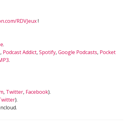
on.com/RDVJeux
!
be
.
s
,
Podcast Addict
,
Spotify
,
Google Podcasts
,
Pocket
MP3
.
am
,
Twitter
,
Facebook
).
Twitter
).
ncloud.