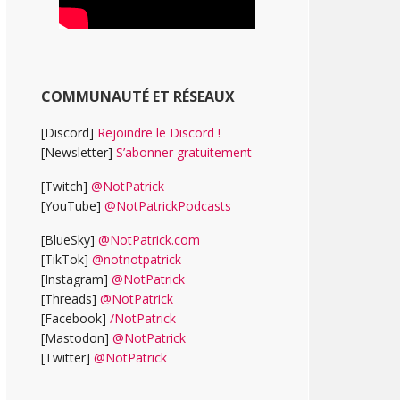
COMMUNAUTÉ ET RÉSEAUX
[Discord]
Rejoindre le Discord !
[Newsletter]
S’abonner gratuitement
[Twitch]
@NotPatrick
[YouTube]
@NotPatrickPodcasts
[BlueSky]
@NotPatrick.com
[TikTok]
@notnotpatrick
[Instagram]
@NotPatrick
[Threads]
@NotPatrick
[Facebook]
/NotPatrick
[Mastodon]
@NotPatrick
[Twitter]
@NotPatrick