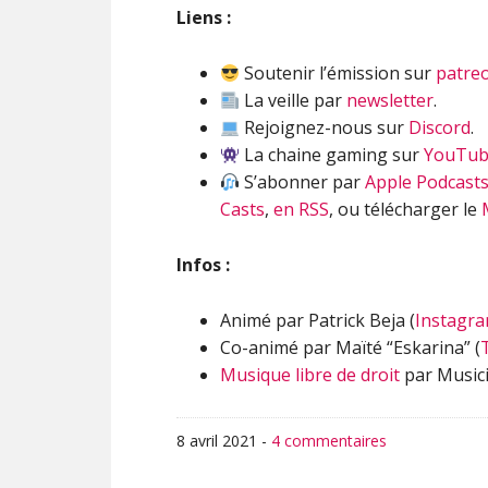
Liens :
Soutenir l’émission sur
patre
La veille par
newsletter
.
Rejoignez-nous sur
Discord
.
La chaine gaming sur
YouTu
S’abonner par
Apple Podcast
Casts
,
en RSS
, ou télécharger le
Infos :
Animé par Patrick Beja (
Instagr
Co-animé par Maïté “Eskarina” (
Musique libre de droit
par Musici
8 avril 2021
-
4 commentaires