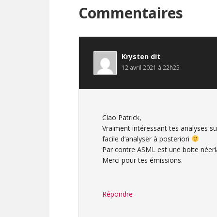
Interactions
Commentaires
du
lecteur
Krysten
dit
12 avril 2021 à 22h25
Ciao Patrick,
Vraiment intéressant tes analyses sur
facile d’analyser à posteriori
Par contre ASML est une boite néerl
Merci pour tes émissions.
Répondre