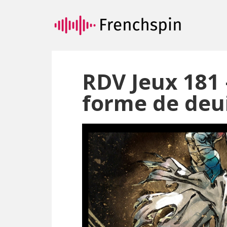
Passer
Passer
au
à
contenu
la
principal
barre
latérale
principale
RDV Jeux 181 
forme de deui