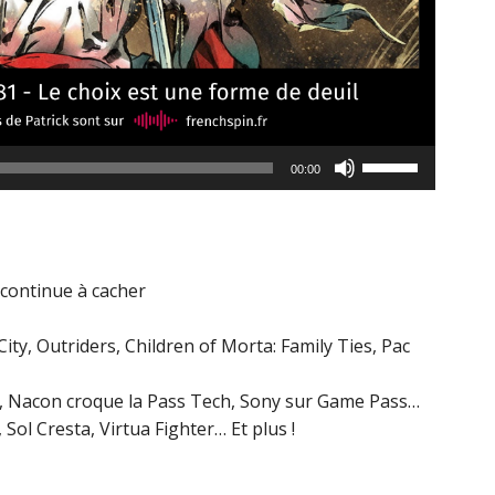
Utilisez
00:00
les
flèches
haut/bas
pour
 continue à cacher
augmenter
ou
ty, Outriders, Children of Morta: Family Ties, Pac
diminuer
le
x, Nacon croque la Pass Tech, Sony sur Game Pass…
volume.
Sol Cresta, Virtua Fighter… Et plus !