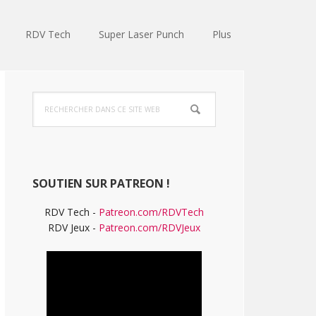
RDV Tech
Super Laser Punch
Plus
Barre
Rechercher
latérale
dans
ce
principale
site
Web
SOUTIEN SUR PATREON !
RDV Tech -
Patreon.com/RDVTech
RDV Jeux -
Patreon.com/RDVJeux