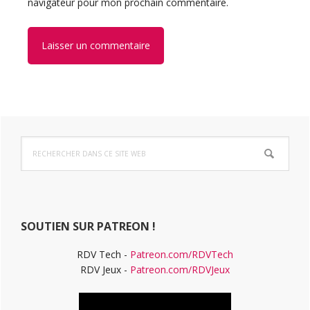
navigateur pour mon prochain commentaire.
Barre
Rechercher
latérale
dans
ce
principale
site
Web
SOUTIEN SUR PATREON !
RDV Tech -
Patreon.com/RDVTech
RDV Jeux -
Patreon.com/RDVJeux