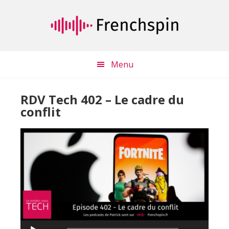
Passer
Passer
au
à
contenu
la
principal
barre
latérale
Menu
principale
RDV Tech 402 – Le cadre du
conflit
Lecteur