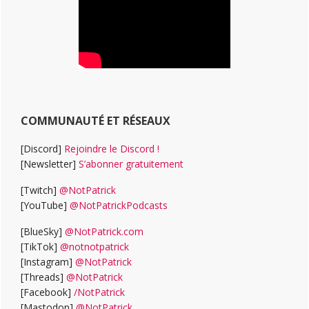
COMMUNAUTÉ ET RÉSEAUX
[Discord]
Rejoindre le Discord !
[Newsletter]
S’abonner gratuitement
[Twitch]
@NotPatrick
[YouTube]
@NotPatrickPodcasts
[BlueSky]
@NotPatrick.com
[TikTok]
@notnotpatrick
[Instagram]
@NotPatrick
[Threads]
@NotPatrick
[Facebook]
/NotPatrick
[Mastodon]
@NotPatrick