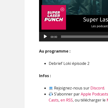
Lecteur
00:00
audio
Au programme :
Debrief Loki épisode 2
Infos :
Rejoignez-nous sur
Discord
.
S’abonner par
Apple Podcast
Casts
,
en RSS
, ou télécharger le