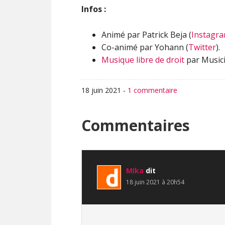
Infos :
Animé par Patrick Beja (
Instagr
Co-animé par Yohann (
Twitter
).
Musique libre de droit
par Musici
18 juin 2021
-
1 commentaire
Interactions
Commentaires
du
lecteur
MIka
dit
18 juin 2021 à 20h54