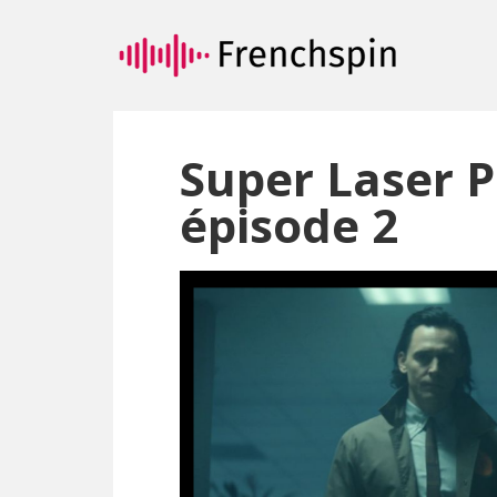
Passer
Passer
au
à
contenu
la
principal
barre
latérale
principale
Super Laser P
épisode 2