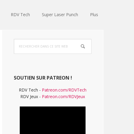
RDV Tech
Super Laser Punch
Plus
Barre
Rechercher
latérale
dans
ce
principale
site
Web
SOUTIEN SUR PATREON !
RDV Tech -
Patreon.com/RDVTech
RDV Jeux -
Patreon.com/RDVJeux