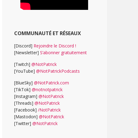
COMMUNAUTÉ ET RÉSEAUX
[Discord]
Rejoindre le Discord !
[Newsletter]
S’abonner gratuitement
[Twitch]
@NotPatrick
[YouTube]
@NotPatrickPodcasts
[BlueSky]
@NotPatrick.com
[TikTok]
@notnotpatrick
[Instagram]
@NotPatrick
[Threads]
@NotPatrick
[Facebook]
/NotPatrick
[Mastodon]
@NotPatrick
[Twitter]
@NotPatrick