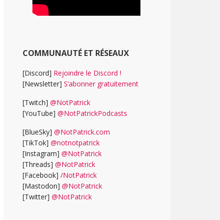
COMMUNAUTÉ ET RÉSEAUX
[Discord]
Rejoindre le Discord !
[Newsletter]
S’abonner gratuitement
[Twitch]
@NotPatrick
[YouTube]
@NotPatrickPodcasts
[BlueSky]
@NotPatrick.com
[TikTok]
@notnotpatrick
[Instagram]
@NotPatrick
[Threads]
@NotPatrick
[Facebook]
/NotPatrick
[Mastodon]
@NotPatrick
[Twitter]
@NotPatrick