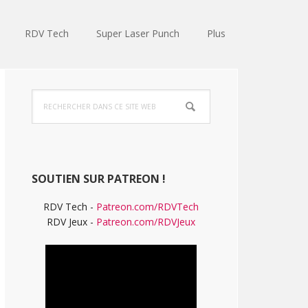
RDV Tech
Super Laser Punch
Plus
Barre
Rechercher
latérale
dans
ce
principale
site
Web
SOUTIEN SUR PATREON !
RDV Tech -
Patreon.com/RDVTech
RDV Jeux -
Patreon.com/RDVJeux