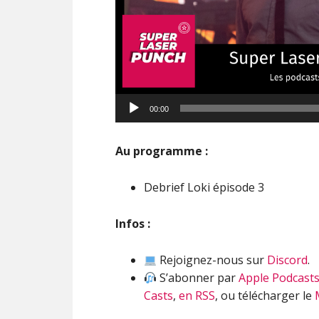
Lecteur
00:00
audio
Au programme :
Debrief Loki épisode 3
Infos :
Rejoignez-nous sur
Discord
.
S’abonner par
Apple Podcast
Casts
,
en RSS
, ou télécharger le