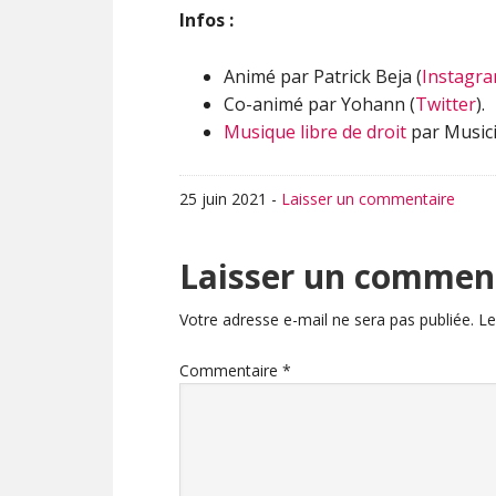
Infos :
Animé par Patrick Beja (
Instagr
Co-animé par Yohann (
Twitter
).
Musique libre de droit
par Musici
25 juin 2021
-
Laisser un commentaire
Interactions
Laisser un commen
du
Votre adresse e-mail ne sera pas publiée.
Le
lecteur
Commentaire
*