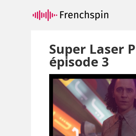
Passer
Passer
au
à
contenu
la
principal
barre
latérale
principale
Super Laser P
épisode 3