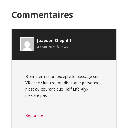
Interactions
Commentaires
du
lecteur
Jaapson Shep
dit
4 août 2021 à 1h46
Bonne emission excepté le passage sur
VR assez lunaire, on dirait que personne
n’est au courant que Half Life Alyx
n’existe pas.
Répondre