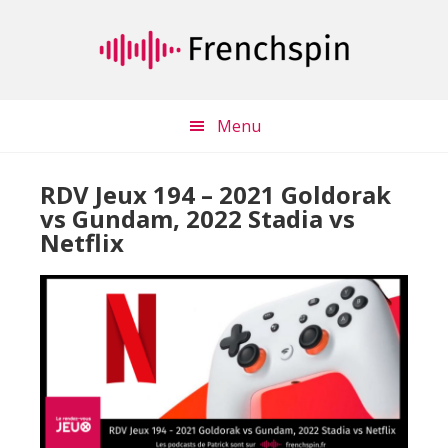
Passer
Passer
au
à
contenu
la
principal
barre
latérale
Menu
principale
RDV Jeux 194 – 2021 Goldorak
vs Gundam, 2022 Stadia vs
Netflix