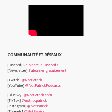
COMMUNAUTÉ ET RÉSEAUX
[Discord]
Rejoindre le Discord !
[Newsletter]
S’abonner gratuitement
[Twitch]
@NotPatrick
[YouTube]
@NotPatrickPodcasts
[BlueSky]
@NotPatrick.com
[TikTok]
@notnotpatrick
[Instagram]
@NotPatrick
[Threads]
@NotPatrick