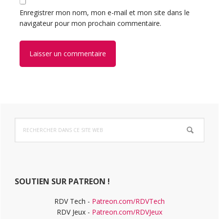
Enregistrer mon nom, mon e-mail et mon site dans le
navigateur pour mon prochain commentaire.
Barre
Rechercher
latérale
dans
ce
principale
site
Web
SOUTIEN SUR PATREON !
RDV Tech -
Patreon.com/RDVTech
RDV Jeux -
Patreon.com/RDVJeux