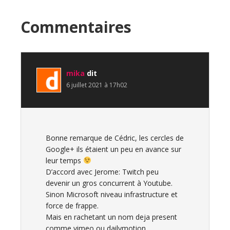
Interactions
Commentaires
du
lecteur
mika
dit
6 juillet 2021 à 17h02
Bonne remarque de Cédric, les cercles de
Google+ ils étaient un peu en avance sur
leur temps
D’accord avec Jerome: Twitch peu
devenir un gros concurrent à Youtube.
Sinon Microsoft niveau infrastructure et
force de frappe.
Mais en rachetant un nom deja present
comme vimeo ou dailymotion..