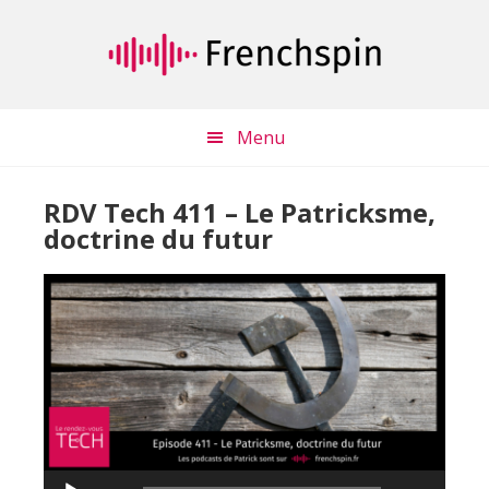
Passer
Passer
au
à
contenu
la
principal
barre
latérale
Menu
principale
RDV Tech 411 – Le Patricksme,
doctrine du futur
Lecteur