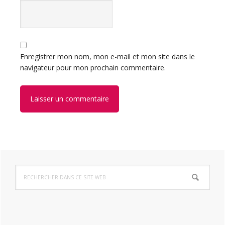
Enregistrer mon nom, mon e-mail et mon site dans le
navigateur pour mon prochain commentaire.
Barre
Rechercher
latérale
dans
ce
principale
site
Web