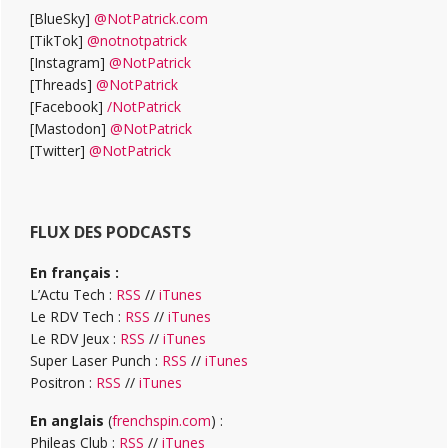
[BlueSky]
@NotPatrick.com
[TikTok]
@notnotpatrick
[Instagram]
@NotPatrick
[Threads]
@NotPatrick
[Facebook]
/NotPatrick
[Mastodon]
@NotPatrick
[Twitter]
@NotPatrick
FLUX DES PODCASTS
En français :
L’Actu Tech :
RSS
//
iTunes
Le RDV Tech :
RSS
//
iTunes
Le RDV Jeux :
RSS
//
iTunes
Super Laser Punch :
RSS
//
iTunes
Positron :
RSS
//
iTunes
En anglais
(
frenchspin.com
) :
Phileas Club :
RSS
//
iTunes