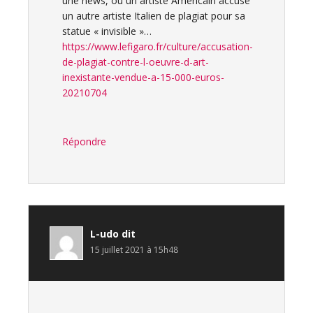
une news, ou un artiste Américain accuse
un autre artiste Italien de plagiat pour sa
statue « invisible »…
https://www.lefigaro.fr/culture/accusation-
de-plagiat-contre-l-oeuvre-d-art-
inexistante-vendue-a-15-000-euros-
20210704
Répondre
L-udo
dit
15 juillet 2021 à 15h48