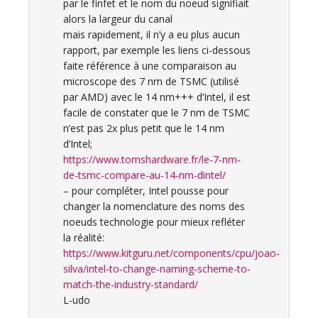
par le finfet et le nom du noeud signifiait
alors la largeur du canal
mais rapidement, il n’y a eu plus aucun
rapport, par exemple les liens ci-dessous
faite référence à une comparaison au
microscope des 7 nm de TSMC (utilisé
par AMD) avec le 14 nm+++ d’Intel, il est
facile de constater que le 7 nm de TSMC
n’est pas 2x plus petit que le 14 nm
d’Intel;
https://www.tomshardware.fr/le-7-nm-
de-tsmc-compare-au-14-nm-dintel/
– pour compléter, Intel pousse pour
changer la nomenclature des noms des
noeuds technologie pour mieux refléter
la réalité:
https://www.kitguru.net/components/cpu/joao-
silva/intel-to-change-naming-scheme-to-
match-the-industry-standard/
L-udo