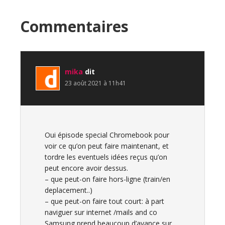
Interactions
Commentaires
du
lecteur
mika
dit
23 août 2021 à 11h41
Oui épisode special Chromebook pour
voir ce qu’on peut faire maintenant, et
tordre les eventuels idées reçus qu’on
peut encore avoir dessus.
– que peut-on faire hors-ligne (train/en
deplacement..)
– que peut-on faire tout court: à part
naviguer sur internet /mails and co
Samsung prend beaucoup d’avance sur