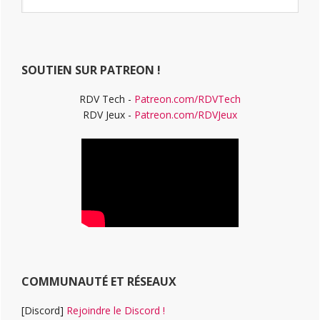
latérale
ce
principale
site
Web
SOUTIEN SUR PATREON !
RDV Tech -
Patreon.com/RDVTech
RDV Jeux -
Patreon.com/RDVJeux
COMMUNAUTÉ ET RÉSEAUX
[Discord]
Rejoindre le Discord !