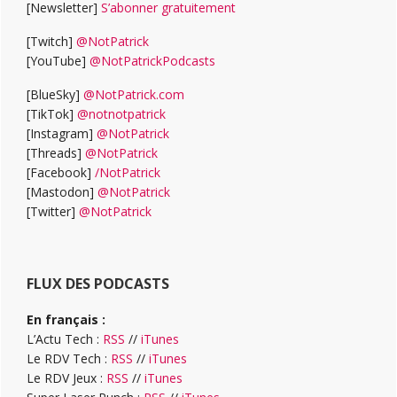
[Newsletter]
S’abonner gratuitement
[Twitch]
@NotPatrick
[YouTube]
@NotPatrickPodcasts
[BlueSky]
@NotPatrick.com
[TikTok]
@notnotpatrick
[Instagram]
@NotPatrick
[Threads]
@NotPatrick
[Facebook]
/NotPatrick
[Mastodon]
@NotPatrick
[Twitter]
@NotPatrick
FLUX DES PODCASTS
En français :
L’Actu Tech :
RSS
//
iTunes
Le RDV Tech :
RSS
//
iTunes
Le RDV Jeux :
RSS
//
iTunes