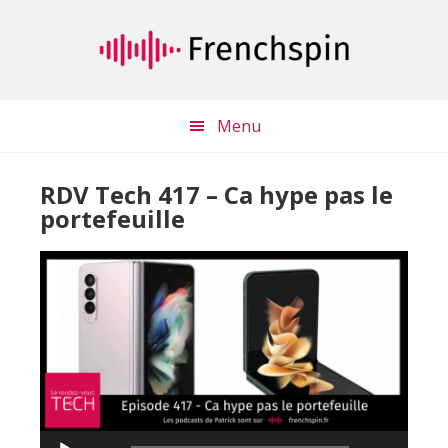
Passer
Passer
au
à
contenu
la
principal
barre
latérale
Menu
principale
RDV Tech 417 – Ca hype pas le
portefeuille
Lecteur