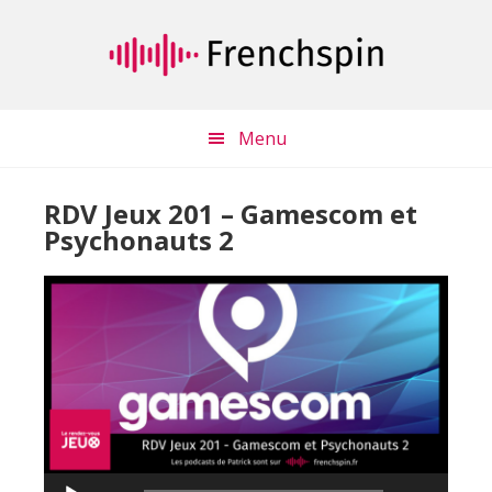
Passer
Passer
au
à
contenu
la
principal
barre
latérale
Menu
principale
RDV Jeux 201 – Gamescom et
Psychonauts 2
Lecteur