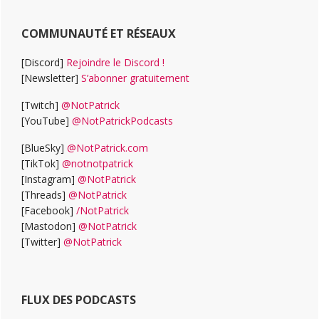
COMMUNAUTÉ ET RÉSEAUX
[Discord]
Rejoindre le Discord !
[Newsletter]
S’abonner gratuitement
[Twitch]
@NotPatrick
[YouTube]
@NotPatrickPodcasts
[BlueSky]
@NotPatrick.com
[TikTok]
@notnotpatrick
[Instagram]
@NotPatrick
[Threads]
@NotPatrick
[Facebook]
/NotPatrick
[Mastodon]
@NotPatrick
[Twitter]
@NotPatrick
FLUX DES PODCASTS