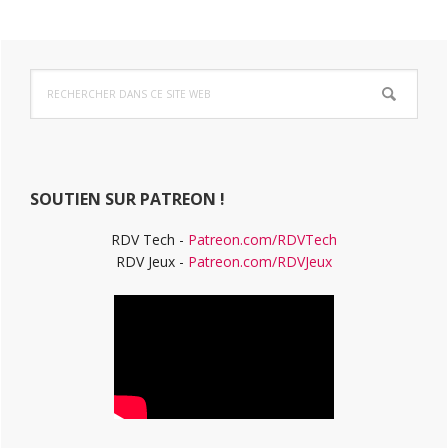
Barre
Rechercher
latérale
dans
ce
principale
site
Web
SOUTIEN SUR PATREON !
RDV Tech -
Patreon.com/RDVTech
RDV Jeux -
Patreon.com/RDVJeux