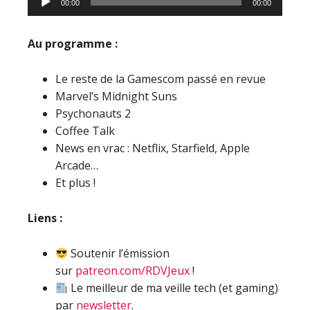
00:00
00:00
audio
Au programme :
Le reste de la Gamescom passé en revue
Marvel’s Midnight Suns
Psychonauts 2
Coffee Talk
News en vrac : Netflix, Starfield, Apple
Arcade…
Et plus !
Liens :
Soutenir l’émission
sur
patreon.com/RDVJeux
!
Le meilleur de ma veille tech (et gaming)
par
newsletter
.