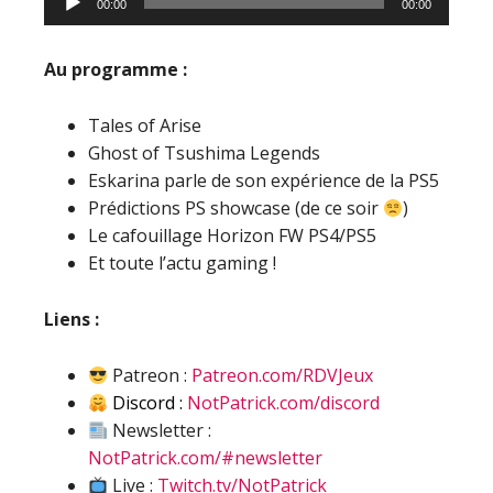
00:00
00:00
audio
Au programme :
Tales of Arise
Ghost of Tsushima Legends
Eskarina parle de son expérience de la PS5
Prédictions PS showcase (de ce soir
)
Le cafouillage Horizon FW PS4/PS5
Et toute l’actu gaming !
Liens :
Patreon :
Patreon.com/RDVJeux
Discord :
NotPatrick.com/discord
Newsletter :
NotPatrick.com/#newsletter
Live :
Twitch.tv/NotPatrick