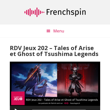
Passer
Passer
au
à
contenu
la
principal
barre
latérale
Menu
principale
RDV Jeux 202 – Tales of Arise
et Ghost of Tsushima Legends
Lecteur