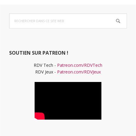
Barre
Rechercher
latérale
dans
ce
principale
site
Web
SOUTIEN SUR PATREON !
RDV Tech -
Patreon.com/RDVTech
RDV Jeux -
Patreon.com/RDVJeux