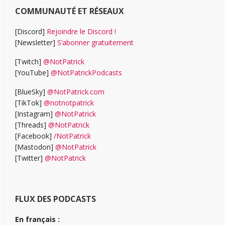
COMMUNAUTÉ ET RÉSEAUX
[Discord]
Rejoindre le Discord !
[Newsletter]
S’abonner gratuitement
[Twitch]
@NotPatrick
[YouTube]
@NotPatrickPodcasts
[BlueSky]
@NotPatrick.com
[TikTok]
@notnotpatrick
[Instagram]
@NotPatrick
[Threads]
@NotPatrick
[Facebook]
/NotPatrick
[Mastodon]
@NotPatrick
[Twitter]
@NotPatrick
FLUX DES PODCASTS
En français :