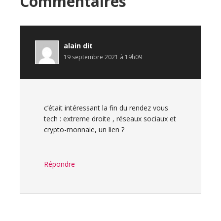
Interactions
Commentaires
du
lecteur
alain
dit
19 septembre 2021 à 19h09
c’était intéressant la fin du rendez vous
tech : extreme droite , réseaux sociaux et
crypto-monnaie, un lien ?
Répondre