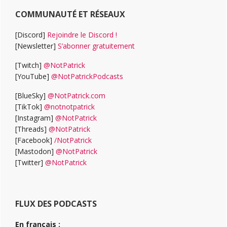
COMMUNAUTÉ ET RÉSEAUX
[Discord]
Rejoindre le Discord !
[Newsletter]
S’abonner gratuitement
[Twitch]
@NotPatrick
[YouTube]
@NotPatrickPodcasts
[BlueSky]
@NotPatrick.com
[TikTok]
@notnotpatrick
[Instagram]
@NotPatrick
[Threads]
@NotPatrick
[Facebook]
/NotPatrick
[Mastodon]
@NotPatrick
[Twitter]
@NotPatrick
FLUX DES PODCASTS
En français :