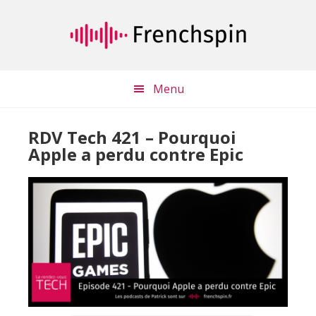
Passer
Passer
au
à
contenu
la
principal
barre
latérale
Menu
principale
RDV Tech 421 – Pourquoi
Apple a perdu contre Epic