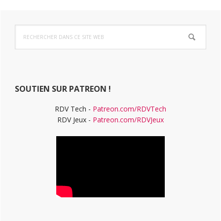
Barre
Rechercher
latérale
dans
ce
principale
site
Web
SOUTIEN SUR PATREON !
RDV Tech -
Patreon.com/RDVTech
RDV Jeux -
Patreon.com/RDVJeux