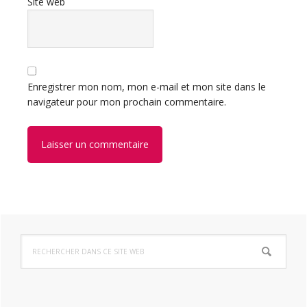
Site web
Enregistrer mon nom, mon e-mail et mon site dans le
navigateur pour mon prochain commentaire.
Barre
Rechercher
latérale
dans
ce
principale
site
Web