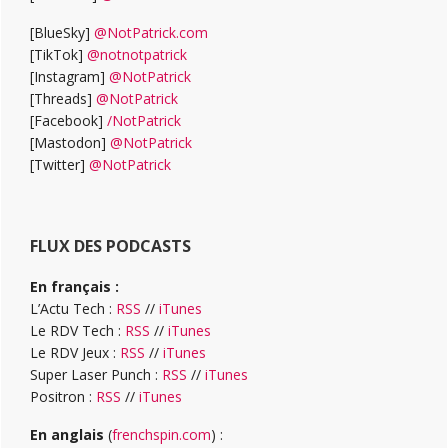
[BlueSky]
@NotPatrick.com
[TikTok]
@notnotpatrick
[Instagram]
@NotPatrick
[Threads]
@NotPatrick
[Facebook]
/NotPatrick
[Mastodon]
@NotPatrick
[Twitter]
@NotPatrick
FLUX DES PODCASTS
En français :
L’Actu Tech :
RSS
//
iTunes
Le RDV Tech :
RSS
//
iTunes
Le RDV Jeux :
RSS
//
iTunes
Super Laser Punch :
RSS
//
iTunes
Positron :
RSS
//
iTunes
En anglais
(
frenchspin.com
) :