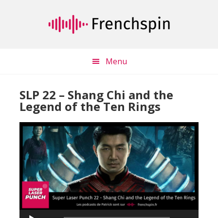
Passer
Passer
au
à
contenu
la
principal
barre
latérale
Menu
principale
SLP 22 – Shang Chi and the
Legend of the Ten Rings
Lecteur