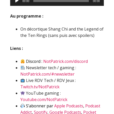
00:00
00:00
audio
Au programme :
On décortique Shang Chi and the Legend of
the Ten Rings (sans puis avec spoilers)
Liens :
Discord :
NotPatrick.com/discord
Newsletter tech / gaming :
NotPatrick.com/#newsletter
Live RDV Tech / RDV Jeux :
Twitch.tv/NotPatrick
YouTube gaming :
Youtube.com/NotPatrick
S’abonner par
Apple Podcasts
,
Podcast
Addict
,
Spotify
,
Google Podcasts
,
Pocket