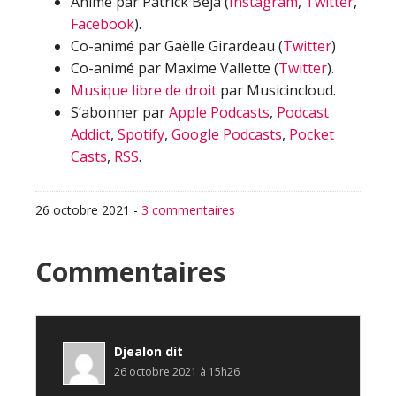
Animé par Patrick Beja (
Instagram
,
Twitter
,
Facebook
).
Co-animé par Gaëlle Girardeau (
Twitter
)
Co-animé par Maxime Vallette (
Twitter
).
Musique libre de droit
par Musicincloud.
S’abonner par
Apple Podcasts
,
Podcast
Addict
,
Spotify
,
Google Podcasts
,
Pocket
Casts
,
RSS
.
26 octobre 2021
-
3 commentaires
Interactions
Commentaires
du
lecteur
Djealon
dit
26 octobre 2021 à 15h26