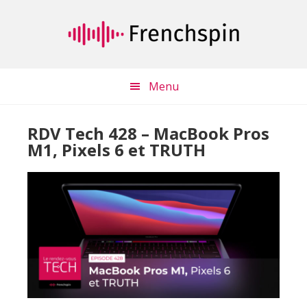
Passer
Passer
au
à
contenu
la
principal
barre
latérale
Menu
principale
RDV Tech 428 – MacBook Pros
M1, Pixels 6 et TRUTH