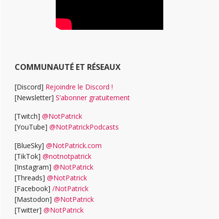
COMMUNAUTÉ ET RÉSEAUX
[Discord]
Rejoindre le Discord !
[Newsletter]
S’abonner gratuitement
[Twitch]
@NotPatrick
[YouTube]
@NotPatrickPodcasts
[BlueSky]
@NotPatrick.com
[TikTok]
@notnotpatrick
[Instagram]
@NotPatrick
[Threads]
@NotPatrick
[Facebook]
/NotPatrick
[Mastodon]
@NotPatrick
[Twitter]
@NotPatrick