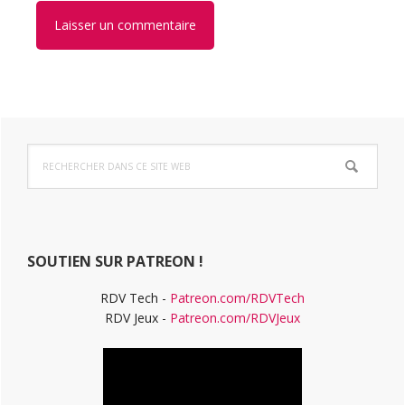
Barre
Rechercher
latérale
dans
ce
principale
site
Web
SOUTIEN SUR PATREON !
RDV Tech -
Patreon.com/RDVTech
RDV Jeux -
Patreon.com/RDVJeux