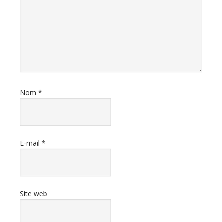
Nom
*
E-mail
*
Site web