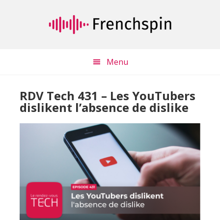
Passer
Passer
au
à
contenu
la
principal
barre
latérale
Menu
principale
RDV Tech 431 – Les YouTubers
dislikent l’absence de dislike