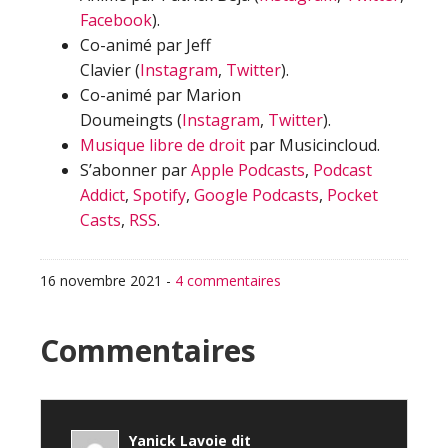
Facebook
).
Co-animé par Jeff
Clavier (
Instagram
,
Twitter
).
Co-animé par Marion
Doumeingts (
Instagram
,
Twitter
).
Musique libre de droit
par Musicincloud.
S’abonner par
Apple Podcasts
,
Podcast
Addict
,
Spotify
,
Google Podcasts
,
Pocket
Casts
,
RSS
.
16 novembre 2021
-
4 commentaires
Interactions
Commentaires
du
lecteur
Yanick Lavoie
dit