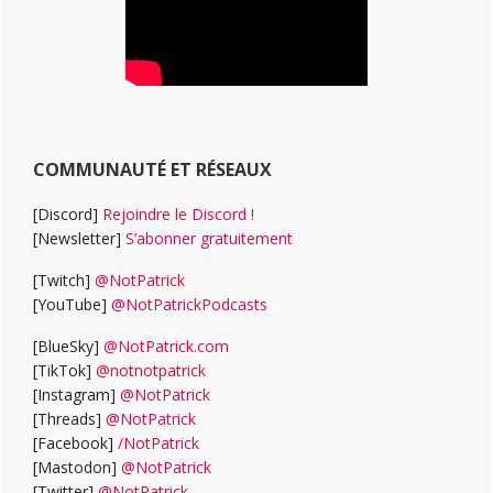
COMMUNAUTÉ ET RÉSEAUX
[Discord]
Rejoindre le Discord !
[Newsletter]
S’abonner gratuitement
[Twitch]
@NotPatrick
[YouTube]
@NotPatrickPodcasts
[BlueSky]
@NotPatrick.com
[TikTok]
@notnotpatrick
[Instagram]
@NotPatrick
[Threads]
@NotPatrick
[Facebook]
/NotPatrick
[Mastodon]
@NotPatrick
[Twitter]
@NotPatrick