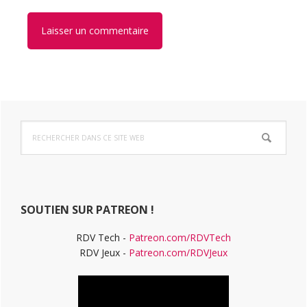
Barre
Rechercher
latérale
dans
ce
principale
site
Web
SOUTIEN SUR PATREON !
RDV Tech -
Patreon.com/RDVTech
RDV Jeux -
Patreon.com/RDVJeux